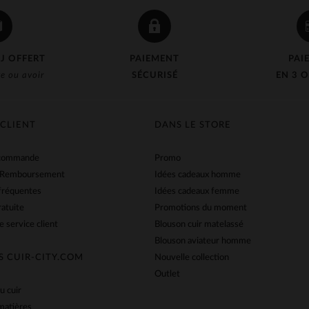
J OFFERT
PAIEMENT
PAI
e ou avoir
SÉCURISÉ
EN 3 O
 CLIENT
DANS LE STORE
 commande
Promo
 Remboursement
Idées cadeaux homme
fréquentes
Idées cadeaux femme
ratuite
Promotions du moment
e service client
Blouson cuir matelassé
Blouson aviateur homme
S CUIR-CITY.COM
Nouvelle collection
Outlet
u cuir
matières