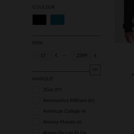
COULEUR
Noir
Bleu
PRIX
€
—
€
OK
P
MARQUE
3Gm
(97)
Aeronautica Militare
(81)
American College
(4)
Antony Morato
(8)
Armée De L'air Et De