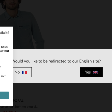
tialité
ILLES DISPONIBLES
TAILLES DISPONIBLE
, nous
S
M
TU
ue tout
Would you like to be redirected to our English site?
e
No
Yes
 soit
KAPORAL
chemise en jean homme bleu diego bleach