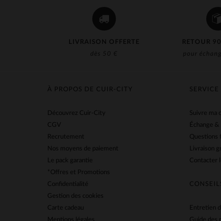
Lucina
(9)
Marine Nationale
(12)
Master
(27)
LIVRAISON OFFERTE
RETOUR 90
Mc Gregor
(1)
dès 50 €
pour échang
Mcs
(25)
Milestone
(1)
À PROPOS DE CUIR-CITY
SERVICE
New Era
(3)
Découvrez Cuir-City
Suivre ma
Oakwood
(14)
CGV
Échange &
Recrutement
Questions 
Paddock's
(5)
Nos moyens de paiement
Livraison g
Paris Saint Germain
(4)
Le pack garantie
Contacter l
*Offres et Promotions
Petrol Industries
(16)
Confidentialité
CONSEIL
Redskins
(367)
Gestion des cookies
Carte cadeau
Entretien d
Rock’n Free Life
(3)
Mentions légales
Guide des 