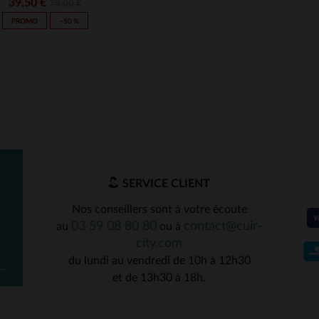
39,50 €
79,00 €
PROMO
−50 %
SERVICE CLIENT
Nos conseillers sont à votre écoute
03 59 08 80 80
contact@cuir-
au
ou à
ILLES DISPONIBLES
city.com
du lundi au vendredi de 10h à 12h30
XL
et de 13h30 à 18h.