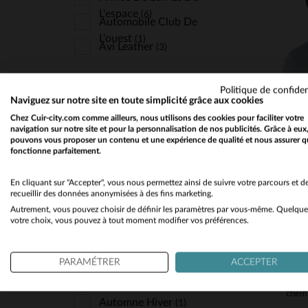
L'espace
(6)
Automobile Club De
L'ouest
(1)
Avi Leather
(3)
Aéro-Design
(1)
Politique de confiden
MATIÈRE
Buco
(30)
Naviguez sur notre site en toute simplicité grâce aux cookies
TA
Chez Cuir-city.com comme ailleurs, nous utilisons des cookies pour faciliter votre
Bugatti
Textile
(4)
(2)
navigation sur notre site et pour la personnalisation de nos publicités. Grâce à eux
pouvons vous proposer un contenu et une expérience de qualité et nous assurer q
Capslab
(7)
fonctionne parfaitement.
Chevignon
(23)
COUPE
En cliquant sur "Accepter", vous nous permettez ainsi de suivre votre parcours et d
recueillir des données anonymisées à des fins marketing.
Cityzen
(84)
Regular
(2)
Autrement, vous pouvez choisir de définir les paramètres par vous-même. Quelque
Classic Legend Motors
votre choix, vous pouvez à tout moment modifier vos préférences.
Slimfit
(1)
(300)
Cockpit Usa
(22)
PARAMÉTRER
ACCEPTER
Cuir-City
(2)
SAISON
Daytona
(154)
Automne Hiver
(1)