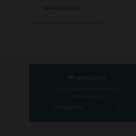
Deercraft
(2)
Toutes Saisons
(3)
Freaky Nation
(4)
Giovanni
(3)
Gipsy
(2)
Glove Story
(16)
Hero Seven
(13)
Iron & Resin
(11)
NEWSLETTER
Kaporal
(4)
Recevez par mail nos promos
Kaporal Shoes
(1)
et bons plans !
TA
Kome's Road
(10)
OK
Last Rebels
(4)
Le Formier
(4)