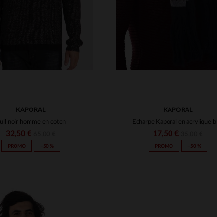
KAPORAL
KAPORAL
ull noir homme en coton
Echarpe Kaporal en acrylique b
32,50 €
17,50 €
65,00 €
35,00 €
PROMO
−50 %
PROMO
−50 %