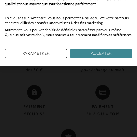
qualité et nous assurer que tout fonctionne parfaitement.
Would you like to be redirected to our English site?
No
En cliquant sur "Accepter", vous nous permettez ainsi de suivre votre parcours
et de recueillir des données anonymisées à des fins marketing.
Autrement, vous pouvez choisir de définir les paramètres par vous-même.
Yes
Quelque soit votre choix, vous pouvez à tout moment modifier vos préférences.
PARAMÉTRER
ACCEPTER
LIVRAISON OFFERTE
RETOUR 90J OFFERT
dès 50 €
pour échange ou avoir
PAIEMENT
PAIEMENT
SÉCURISÉ
EN 3 OU 4 FOIS