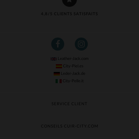
4,8/5 CLIENTS SATISFAITS
Leather-Jack.com
City-Piel.es
Leder-Jack.de
City-Pelle.it
SERVICE CLIENT
Suivre ma commande
Échange & Remboursement
CONSEILS CUIR-CITY.COM
Questions fréquentes