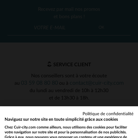
Recevez par mail nos promos
et bons plans !
OK
SERVICE CLIENT
Nos conseillers sont à votre écoute
03 59 08 80 80
contact@cuir-city.com
au
ou à
du lundi au vendredi de 10h à 12h30
et de 13h30 à 18h.
Politique de confidentialité
Naviguez sur notre site en toute simplicité grâce aux cookies
NOS PARTENAIRES DE CONFIANCE
Chez Cuir-city.com comme ailleurs, nous utilisons des cookies pour faciliter
votre navigation sur notre site et pour la personnalisation de nos publicités.
Grâce à eux, nous pouvons vous proposer un contenu et une expérience de