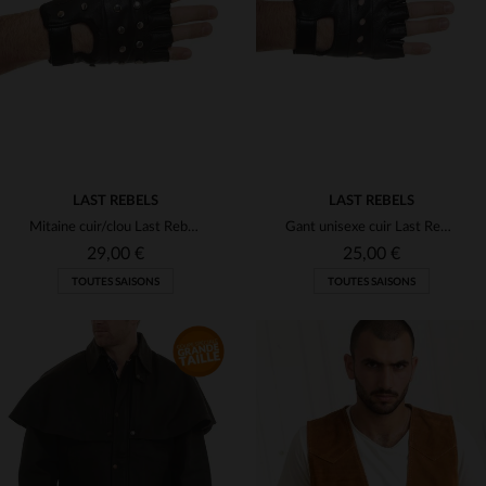
(97)
(81)
(1)
(4)
(2)
(2)
LAST REBELS
LAST REBELS
(8)
(1)
Mitaine cuir/clou Last Rebels noir
Gant unisexe cuir Last Rebels Noir
(1)
(6)
29,00 €
25,00 €
TOUTES SAISONS
TOUTES SAISONS
(1)
(1)
(1)
(3)
(1)
(4)
(1)
(30)
(2)
TAILLES DISPONIBLES
TAILLES DISPONIBLES
(7)