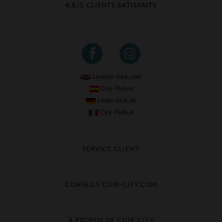
4,8/5 CLIENTS SATISFAITS
(6)
(4)
(108)
(1)
Leather-Jack.com
(3)
City-Piel.es
Leder-Jack.de
City-Pelle.it
SERVICE CLIENT
Suivre ma commande
Échange & Remboursement
CONSEILS CUIR-CITY.COM
Questions fréquentes
Livraison gratuite
Entretien du cuir
Contacter le service client
Guide des matières
À PROPOS DE CUIR-CITY