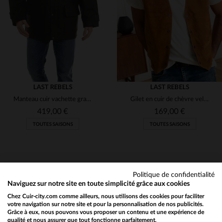
XL
2XL
XL
2XL
(23)
(84)
(300)
(22)
LAST REBELS
(2)
LAST REBELS
Manteau cuir vachette gras, style australien, cape amovible.
Gilet en cuir de chèvre velours cognac, souple et intemporel.
(154)
419,00 €
169,00 €
(2)
TOUTES SAISONS
TOUTES SAISONS
(4)
(3)
Politique de confidentialité
(2)
Naviguez sur notre site en toute simplicité grâce aux cookies
(16)
Chez Cuir-city.com comme ailleurs, nous utilisons des cookies pour faciliter
NEWSLETTER
TAILLES DISPONIBLES
TAILLES DISPONIBLES
votre navigation sur notre site et pour la personnalisation de nos publicités.
Grâce à eux, nous pouvons vous proposer un contenu et une expérience de
(13)
Recevez par mail nos promos
qualité et nous assurer que tout fonctionne parfaitement.
Would you like to be redirected to our English site?