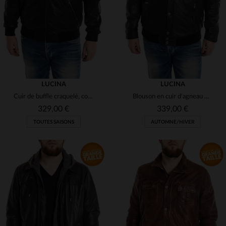
3XL
3XL
(11)
(4)
(1)
(10)
(4)
LUCINA
LUCINA
Cuir de buffle craquelé, coupe adaptée aux morphologies larges.
Blouson en cuir d'agneau mat, souple et ample pour un confort optimal.
(4)
329,00 €
339,00 €
(9)
TOUTES SAISONS
AUTOMNE/HIVER
(12)
(25)
(1)
(25)
TAILLES DISPONIBLES
TAILLES DISPONIBLES
(1)
3XL
3XL