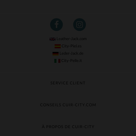
Leather-Jack.com
City-Piel.es
Leder-Jack.de
City-Pelle.it
SERVICE CLIENT
Suivre ma commande
Échange & Remboursement
CONSEILS CUIR-CITY.COM
Questions fréquentes
Livraison gratuite
Entretien du cuir
Contacter le service client
Guide des matières
À PROPOS DE CUIR-CITY
Guide des tailles