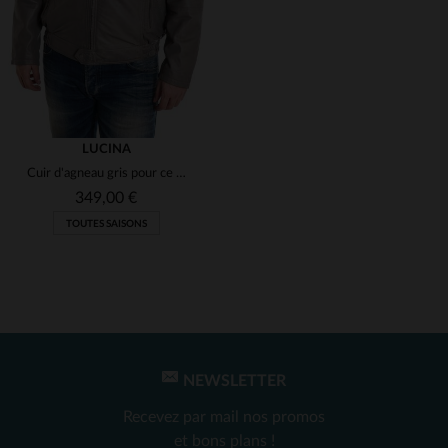
(6)
(4)
(107)
(1)
LUCINA
(3)
Cuir d'agneau gris pour ce blouson motard, léger et confortable.
349,00 €
TOUTES SAISONS
NEWSLETTER
TAILLES DISPONIBLES
Recevez par mail nos promos
3XL
et bons plans !