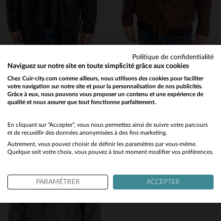
(3)
(14)
(5)
(4)
Politique de confidentialité
Naviguez sur notre site en toute simplicité grâce aux cookies
(15)
LUCINA
LUCINA
Chez Cuir-city.com comme ailleurs, nous utilisons des cookies pour faciliter
votre navigation sur notre site et pour la personnalisation de nos publicités.
(367)
Blouson Homme Grande Taille à capuche en buffle
Cuir d'agneau souple et marbré, coupe regular pour grandes tailles.
Grâce à eux, nous pouvons vous proposer un contenu et une expérience de
339,00 €
339,00 €
qualité et nous assurer que tout fonctionne parfaitement.
Would you like to be redirected to our English site?
(3)
TOUTES SAISONS
TOUTES SAISONS
(325)
No
En cliquant sur "Accepter", vous nous permettez ainsi de suivre votre parcours
et de recueillir des données anonymisées à des fins marketing.
(65)
Autrement, vous pouvez choisir de définir les paramètres par vous-même.
Yes
Quelque soit votre choix, vous pouvez à tout moment modifier vos préférences.
(1)
(7)
PARAMÉTRER
ACCEPTER
TAILLES DISPONIBLES
TAILLES DISPONIBLES
(15)
(1)
3XL
3XL