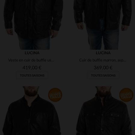
2XL
3XL
2XL
3XL
(23)
(84)
(300)
(22)
LUCINA
(2)
LUCINA
Veste en cuir de buffle usé, hommes forts. Col et gilet amovibles.
Cuir de buffle marron, aspect brillant et craquelé, coupe ample.
(153)
419,00 €
369,00 €
(2)
TOUTES SAISONS
TOUTES SAISONS
(4)
(3)
(2)
(16)
TAILLES DISPONIBLES
TAILLES DISPONIBLES
(13)