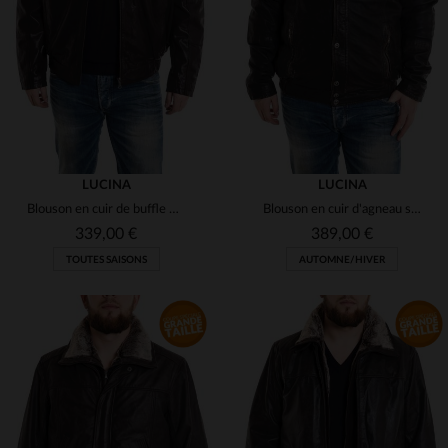
(96)
(81)
(5)
(4)
(4)
(1)
LUCINA
LUCINA
(8)
Blouson en cuir de buffle marron, coupe ample et durable.
Blouson en cuir d'agneau souple, look vintage, confort optimal.
(8)
(1)
(6)
339,00 €
389,00 €
TOUTES SAISONS
AUTOMNE/HIVER
(1)
(2)
(3)
(2)
(1)
(7)
(31)
(2)
TAILLES DISPONIBLES
TAILLES DISPONIBLES
(7)