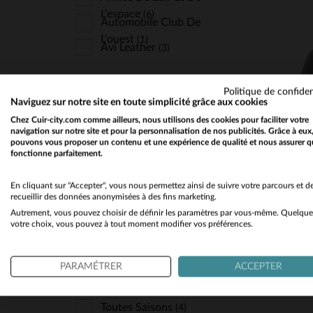
L'espace
(6)
Automobile Club De
L'ouest
(1)
Avi Leather
(3)
Aéro-Design
(1)
Politique de confiden
MATIÈRE
Buco
(30)
Naviguez sur notre site en toute simplicité grâce aux cookies
TA
Chez Cuir-city.com comme ailleurs, nous utilisons des cookies pour faciliter votre
Bugatti
Textile
(4)
(2)
navigation sur notre site et pour la personnalisation de nos publicités. Grâce à eux
pouvons vous proposer un contenu et une expérience de qualité et nous assurer q
Capslab
(7)
fonctionne parfaitement.
Chevignon
(23)
COUPE
En cliquant sur "Accepter", vous nous permettez ainsi de suivre votre parcours et d
recueillir des données anonymisées à des fins marketing.
Cityzen
(84)
Regular
(3)
Autrement, vous pouvez choisir de définir les paramètres par vous-même. Quelque
Classic Legend Motors
votre choix, vous pouvez à tout moment modifier vos préférences.
Slimfit
(1)
(300)
Cockpit Usa
(22)
PARAMÉTRER
ACCEPTER
Cuir-City
(2)
SAISON
Daytona
(154)
Toutes Saisons
(4)