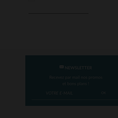
Deercraft
(2)
Freaky Nation
(4)
Giovanni
(3)
Gipsy
(2)
Glove Story
(16)
Hero Seven
(13)
Iron & Resin
(11)
NEWSLETTER
Kaporal
(4)
Recevez par mail nos promos
Kaporal Shoes
(1)
et bons plans !
TA
Kome's Road
(11)
OK
Last Rebels
(4)
Le Formier
(4)