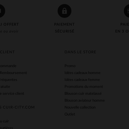
J OFFERT
PAIEMENT
PAI
e ou avoir
SÉCURISÉ
EN 3 O
 CLIENT
DANS LE STORE
 commande
Promo
 Remboursement
Idées cadeaux homme
fréquentes
Idées cadeaux femme
ratuite
Promotions du moment
e service client
Blouson cuir matelassé
Blouson aviateur homme
S CUIR-CITY.COM
Nouvelle collection
Outlet
u cuir
matières