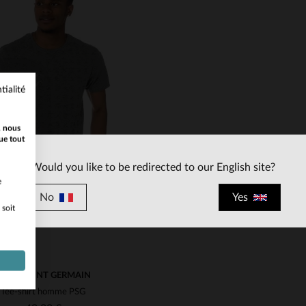
tialité
ILLES DISPONIBLES
TAILLES DISPONIBLE
, nous
S
S
ue tout
Would you like to be redirected to our English site?
e
No
Yes
 soit
PARIS SAINT GERMAIN
Tee-shirt homme PSG