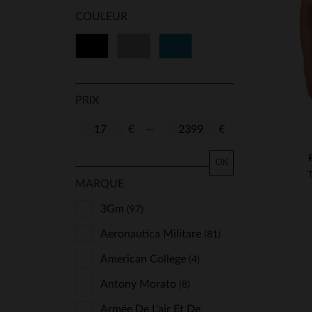
COULEUR
Noir
Gris
Bleu
PRIX
€
—
€
OK
MARQUE
3Gm
(97)
Aeronautica Militare
(81)
American College
(4)
Antony Morato
(8)
Armée De L'air Et De