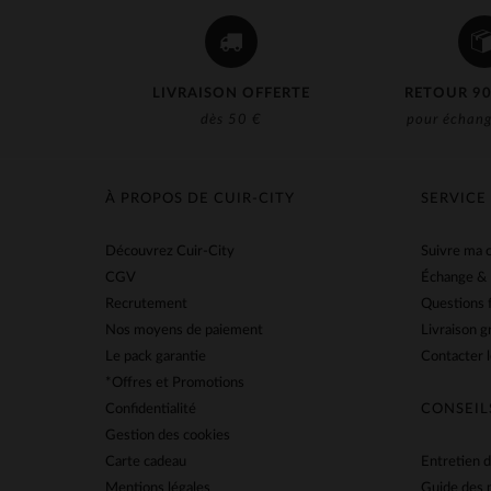
Lucina
(9)
Marine Nationale
(12)
Master
(27)
LIVRAISON OFFERTE
RETOUR 90
Mc Gregor
(1)
dès 50 €
pour échang
Mcs
(25)
Milestone
(1)
À PROPOS DE CUIR-CITY
SERVICE
New Era
(3)
Découvrez Cuir-City
Suivre ma
Oakwood
(14)
CGV
Échange &
Recrutement
Questions 
Paddock's
(5)
Nos moyens de paiement
Livraison g
Paris Saint Germain
(4)
Le pack garantie
Contacter l
*Offres et Promotions
Petrol Industries
(16)
Confidentialité
CONSEIL
Redskins
(368)
Gestion des cookies
Carte cadeau
Entretien d
Rock’n Free Life
(3)
Mentions légales
Guide des 