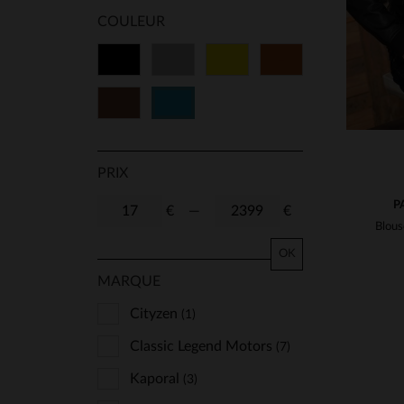
COULEUR
Noir
Gris
Jaune
Cognac
Marron
Bleu
PRIX
P
€
—
€
OK
MARQUE
Cityzen
(1)
Classic Legend Motors
(7)
Kaporal
(3)