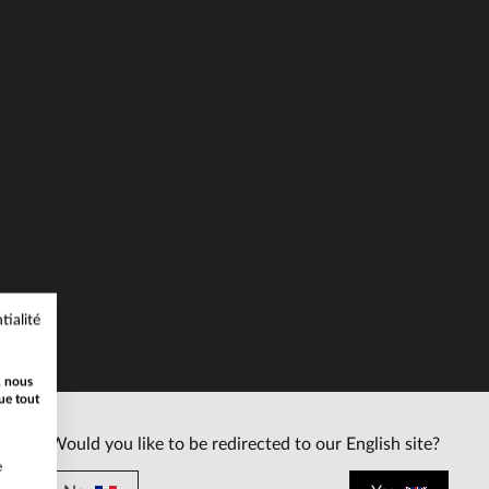
ILLES DISPONIBLES
TAILLES DISPONIBLE
S
M
L
XL
S
XL
tialité
, nous
ue tout
Would you like to be redirected to our English site?
e