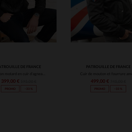
ATROUILLE DE FRANCE
PATROUILLE DE FRANCE
Blouson motard en cuir d'agneau bleu marine, Patrouille de France.
399,00 €
499,00 €
595,00 €
745,00 €
PROMO
−33 %
PROMO
−33 %