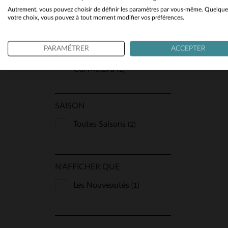
Autrement, vous pouvez choisir de définir les paramètres par vous-même. Quelque
votre choix, vous pouvez à tout moment modifier vos préférences.
TYPE
PARAMÉTRER
ACCEPTER
Aviateur
(1)
Col Motard
(1)
SAISON
Toutes Saisons
(2)
N'AFFICHER QUE
Les Nouveautés
(1)