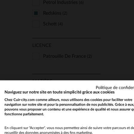
Petrol Industries
(6)
Redskins
(2)
Schott
(4)
LICENCE
TA
Patrouille De France
(2)
MATIÈRE
Politique de confiden
Cuir Souple
Naviguez sur notre site en toute simplicité grâce aux cookies
(2)
Chez Cuir-city.com comme ailleurs, nous utilisons des cookies pour faciliter votre
navigation sur notre site et pour la personnalisation de nos publicités. Grâce à eux
pouvons vous proposer un contenu et une expérience de qualité et nous assurer q
fonctionne parfaitement.
COUPE
Regular
En cliquant sur "Accepter", vous nous permettez ainsi de suivre votre parcours et d
(2)
recueillir des données anonymisées à des fins marketing.