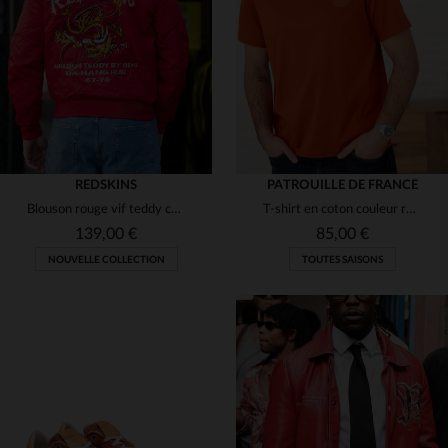
(1)
(2)
(1)
(2)
(3)
REDSKINS
PATROUILLE DE FRANCE
(1)
Blouson rouge vif teddy col chemise brodé inspiration japonaise
T-shirt en coton couleur rouille avec logo ton sur ton
(3)
(3)
(17)
139,00 €
85,00 €
(4)
NOUVELLE COLLECTION
TOUTES SAISONS
(2)
(4)
(1)
(1)
(3)
(5)
(2)
(2)
(4)
(4)
(1)
(10)
(1)
TAILLES DISPONIBLES
TAILLES DISPONIBLES
(1)
(11)