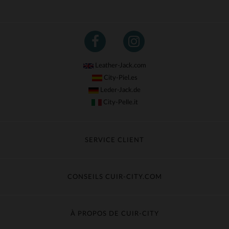
Leather-Jack.com
City-Piel.es
Leder-Jack.de
City-Pelle.it
SERVICE CLIENT
Suivre ma commande
Échange & Remboursement
CONSEILS CUIR-CITY.COM
Questions fréquentes
Livraison gratuite
Entretien du cuir
Contacter le service client
Guide des matières
À PROPOS DE CUIR-CITY
Guide des tailles