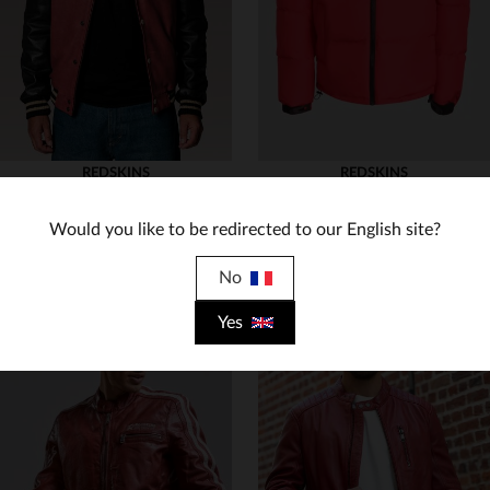
REDSKINS
REDSKINS
Cuir de vachette rouge et noir, teddy Redskins.Vintage et polyvalent.
Doudoune avec / sans manches rouge et noire
445,00 €
159,00 €
Would you like to be redirected to our English site?
NOUVELLE COLLECTION
TOUTES SAISONS
No
Yes
TAILLES DISPONIBLES
TAILLES DISPONIBLES
M
L
2XL
S
XL