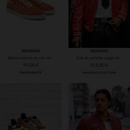
(9)
S
M
L
XL
M
L
XL
2XL
(5)
(2)
(5)
REDSKINS
REDSKINS
Baskets basses en cuir velours couleur brique
Cuir de vachette rouge vieilli, broderie dragon. Style oversize vintage.
99,00 €
515,00 €
PRINTEMPS/ÉTÉ
NOUVELLE COLLECTION
TAILLES DISPONIBLES
TAILLES DISPONIBLES