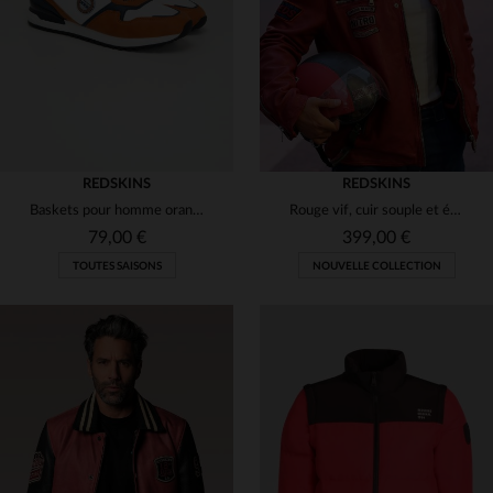
42
43
44
46
S
L
2XL
REDSKINS
REDSKINS
Baskets pour homme orange, bleu marine et blanc
Rouge vif, cuir souple et écussons brodés : l'esprit biker revisité.
79,00 €
399,00 €
TOUTES SAISONS
NOUVELLE COLLECTION
TAILLES DISPONIBLES
TAILLES DISPONIBLES
42
M
L
XL
2XL
3XL