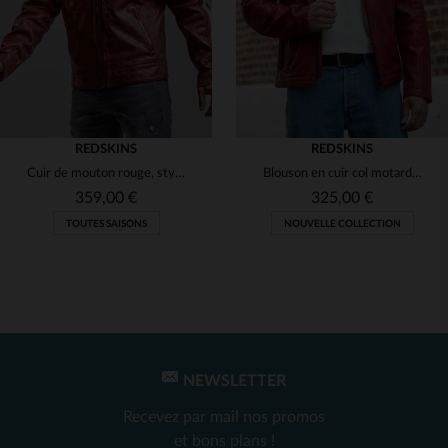
REDSKINS
REDSKINS
Cuir de mouton rouge, style motard. Bandes blanches et détails racing.
Blouson en cuir col motard rouge
359,00 €
325,00 €
TOUTES SAISONS
NOUVELLE COLLECTION
NEWSLETTER
TAILLES DISPONIBLES
TAILLES DISPONIBLES
Recevez par mail nos promos
S
L
et bons plans !