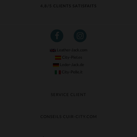
4,8/5 CLIENTS SATISFAITS
Leather-Jack.com
City-Piel.es
Leder-Jack.de
City-Pelle.it
SERVICE CLIENT
Suivre ma commande
Échange & Remboursement
CONSEILS CUIR-CITY.COM
Questions fréquentes
Livraison gratuite
Entretien du cuir