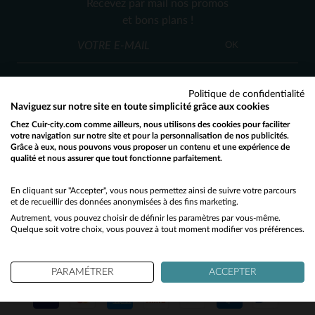
Recevez par mail nos promos
M
L
XL
2XL
3XL
L
XL
et bons plans !
(1)
OK
(16)
(16)
Politique de confidentialité
(2)
Naviguez sur notre site en toute simplicité grâce aux cookies
(7)
Chez Cuir-city.com comme ailleurs, nous utilisons des cookies pour faciliter
SERVICE CLIENT
votre navigation sur notre site et pour la personnalisation de nos publicités.
Grâce à eux, nous pouvons vous proposer un contenu et une expérience de
Nos conseillers sont à votre écoute
qualité et nous assurer que tout fonctionne parfaitement.
Would you like to be redirected to our English site?
03 59 08 80 80
contact@cuir-city.com
au
ou à
du lundi au vendredi de 10h à 12h30
No
En cliquant sur "Accepter", vous nous permettez ainsi de suivre votre parcours
et de recueillir des données anonymisées à des fins marketing.
et de 13h30 à 18h.
Autrement, vous pouvez choisir de définir les paramètres par vous-même.
Yes
Quelque soit votre choix, vous pouvez à tout moment modifier vos préférences.
NOS PARTENAIRES DE CONFIANCE
PARAMÉTRER
ACCEPTER