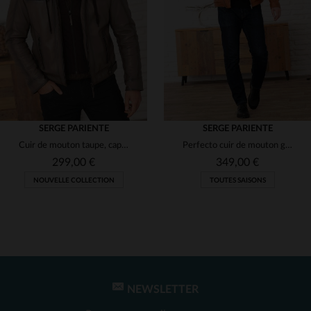
(14)
(4)
(2)
(1)
(1)
SERGE PARIENTE
SERGE PARIENTE
(6)
Cuir de mouton taupe, capuche amovible et style motard ajusté.
Perfecto cuir de mouton ginger, souple et léger, style biker épuré.
(1)
(1)
(3)
299,00 €
349,00 €
NOUVELLE COLLECTION
TOUTES SAISONS
(1)
(1)
(2)
(1)
(1)
(1)
(1)
(2)
(2)
NEWSLETTER
TAILLES DISPONIBLES
TAILLES DISPONIBLES
(4)