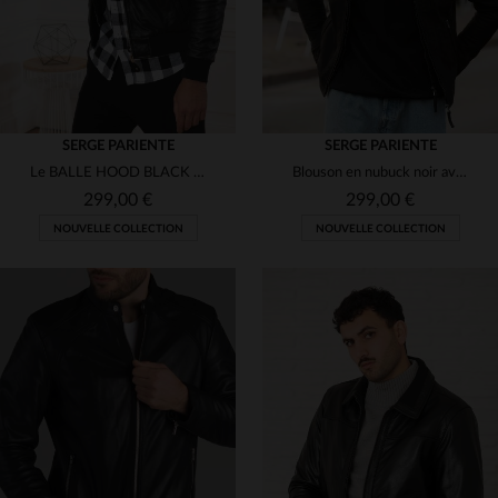
SERGE PARIENTE
SERGE PARIENTE
Le BALLE HOOD BLACK en cuir d'agneau noir, bomber et sweat à capuche.
Blouson en nubuck noir avec capuche amovible
299,00 €
299,00 €
NOUVELLE COLLECTION
NOUVELLE COLLECTION
TAILLES DISPONIBLES
TAILLES DISPONIBLES
S
M
L
XL
S
M
XL