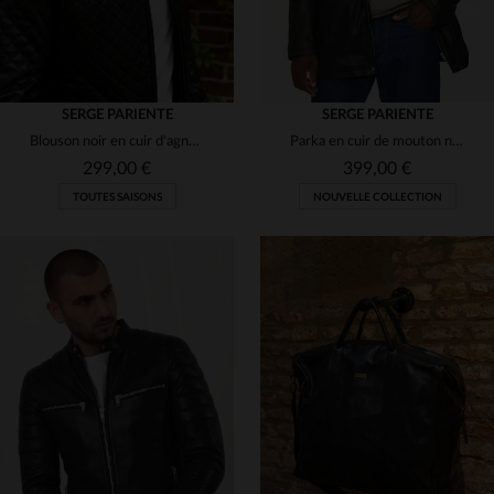
SERGE PARIENTE
SERGE PARIENTE
Blouson noir en cuir d'agneau matelassé, losanges 3D et coupe slim.
Parka en cuir de mouton noir, capuche et doublure amovible.
299,00 €
399,00 €
TOUTES SAISONS
NOUVELLE COLLECTION
TAILLES DISPONIBLES
TAILLES DISPONIBLES
M
M
L
XL