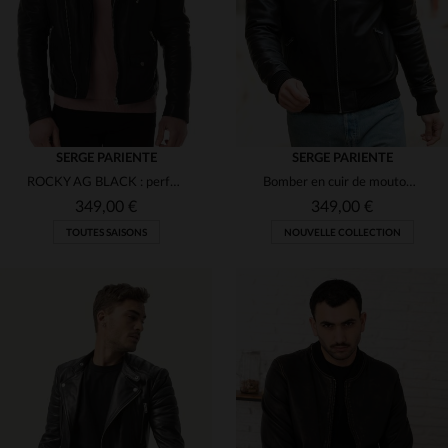
(5)
(1)
(1)
(26)
(1)
SERGE PARIENTE
SERGE PARIENTE
ROCKY AG BLACK : perfecto noir en cuir de mouton, coupe slim et rock.
Bomber en cuir de mouton noir, coupe slim.Détails métalliques lisses.
349,00 €
349,00 €
TOUTES SAISONS
NOUVELLE COLLECTION
TAILLES DISPONIBLES
TAILLES DISPONIBLES
XL
3XL
S
M
XL
3XL