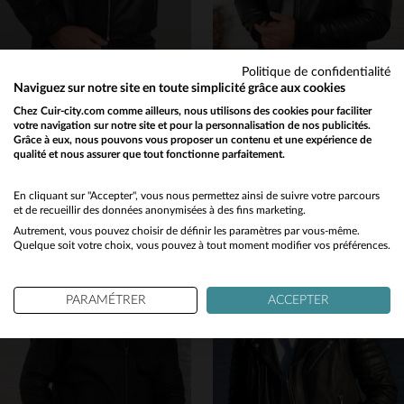
Politique de confidentialité
Naviguez sur notre site en toute simplicité grâce aux cookies
SERGE PARIENTE
SERGE PARIENTE
Chez Cuir-city.com comme ailleurs, nous utilisons des cookies pour faciliter
votre navigation sur notre site et pour la personnalisation de nos publicités.
LENI AG NOIR : blouson biker en cuir de mouton noir, style café racer.
Blouson en cuir de buffle noir col montant
Grâce à eux, nous pouvons vous proposer un contenu et une expérience de
349,00 €
269,00 €
qualité et nous assurer que tout fonctionne parfaitement.
Would you like to be redirected to our English site?
NOUVELLE COLLECTION
AUTOMNE/HIVER
No
En cliquant sur "Accepter", vous nous permettez ainsi de suivre votre parcours
et de recueillir des données anonymisées à des fins marketing.
Autrement, vous pouvez choisir de définir les paramètres par vous-même.
Yes
Quelque soit votre choix, vous pouvez à tout moment modifier vos préférences.
PARAMÉTRER
ACCEPTER
TAILLES DISPONIBLES
TAILLES DISPONIBLES
M
L
XL
2XL
3XL
M
L
XL