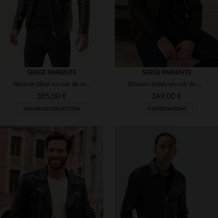
SERGE PARIENTE
SERGE PARIENTE
Blouson biker en cuir de mouton noir, coupe slimfit, style rock chic.
Blouson teddy en cuir de mouton, le BONBON marie vintage et modernité.
385,00 €
349,00 €
NOUVELLE COLLECTION
TOUTES SAISONS
TAILLES DISPONIBLES
S
M
L
XL
2XL
TAILLES DISPONIBLES
3XL
S
L
XL
2XL