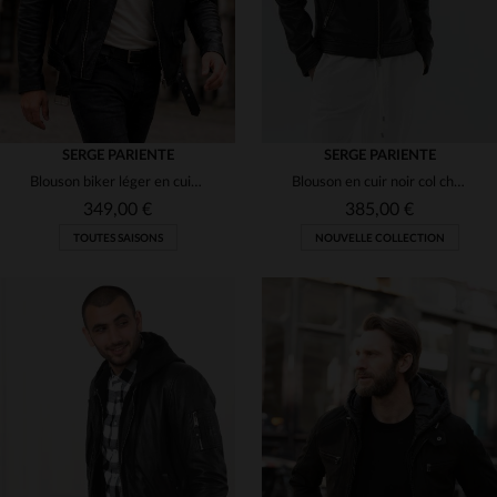
SERGE PARIENTE
SERGE PARIENTE
Blouson biker léger en cuir d'agneau, coupe ajustée et style rock.
Blouson en cuir noir col chemise
349,00 €
385,00 €
TOUTES SAISONS
NOUVELLE COLLECTION
TAILLES DISPONIBLES
TAILLES DISPONIBLES
XL
2XL
3XL
S
M
L
XL
2XL