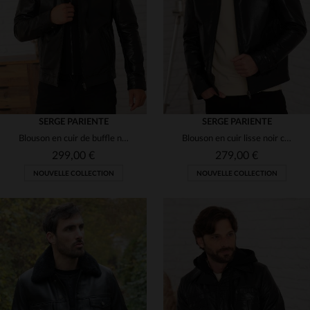
3XL
S
M
L
3XL
(1)
(3)
(3)
(2)
(53)
(3)
(1)
SERGE PARIENTE
(1)
SERGE PARIENTE
Blouson en cuir de buffle noir, style rétro à capuche amovible.
Blouson en cuir lisse noir col motard minimaliste
(5)
299,00 €
279,00 €
(1)
NOUVELLE COLLECTION
NOUVELLE COLLECTION
(2)
(1)
(1)
TAILLES DISPONIBLES
(1)
S
M
L
XL
2XL
TAILLES DISPONIBLES
(2)