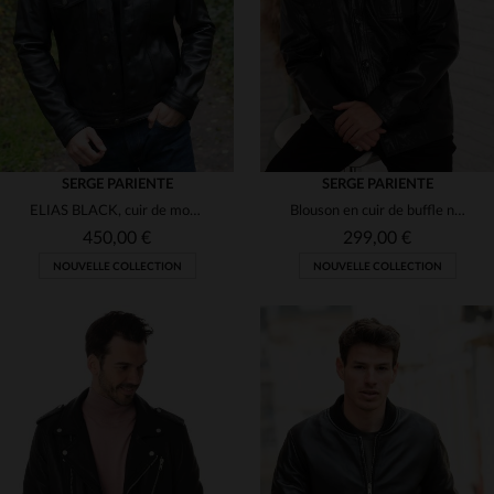
S
M
L
XL
2XL
3XL
(4)
(9)
(1)
(1)
(1)
SERGE PARIENTE
SERGE PARIENTE
ELIAS BLACK, cuir de mouton noir, réinvente l'aviateur avec élégance.
Blouson en cuir de buffle noir, robuste et au style rétro-moderne.
(1)
450,00 €
299,00 €
(93)
NOUVELLE COLLECTION
NOUVELLE COLLECTION
(2)
(121)
(25)
TAILLES DISPONIBLES
(1)
S
M
L
XL
2XL
TAILLES DISPONIBLES
(3)
3XL
S
M
L
XL
3XL