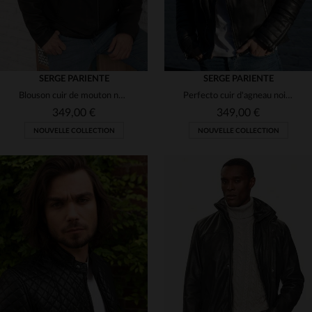
SERGE PARIENTE
SERGE PARIENTE
Blouson cuir de mouton noir, coupe regular et style motard.
Perfecto cuir d'agneau noir, épaules matelassées, style biker.
349,00 €
349,00 €
NOUVELLE COLLECTION
NOUVELLE COLLECTION
TAILLES DISPONIBLES
TAILLES DISPONIBLES
M
L
2XL
3XL
S
2XL