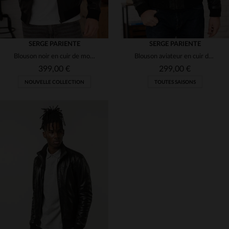
SERGE PARIENTE
SERGE PARIENTE
Blouson noir en cuir de mouton, col officier, coupe ajustée.
Blouson aviateur en cuir de mouton noir, col fourrure Serge Pariente.
399,00 €
299,00 €
NOUVELLE COLLECTION
TOUTES SAISONS
TAILLES DISPONIBLES
TAILLES DISPONIBLES
L
2XL
M