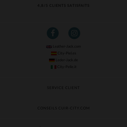
4,8/5 CLIENTS SATISFAITS
Leather-Jack.com
City-Piel.es
Leder-Jack.de
City-Pelle.it
SERVICE CLIENT
Suivre ma commande
Échange & Remboursement
CONSEILS CUIR-CITY.COM
Questions fréquentes
Livraison gratuite
Entretien du cuir