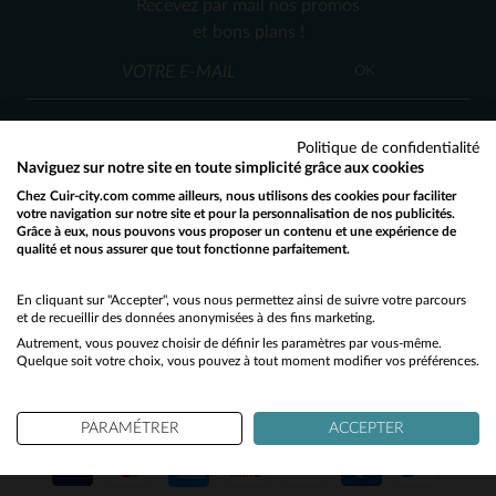
Recevez par mail nos promos
2XL
3XL
et bons plans !
(2)
OK
(1)
(1)
Politique de confidentialité
(2)
Naviguez sur notre site en toute simplicité grâce aux cookies
(34)
Chez Cuir-city.com comme ailleurs, nous utilisons des cookies pour faciliter
SERVICE CLIENT
votre navigation sur notre site et pour la personnalisation de nos publicités.
Grâce à eux, nous pouvons vous proposer un contenu et une expérience de
(44)
Nos conseillers sont à votre écoute
qualité et nous assurer que tout fonctionne parfaitement.
Would you like to be redirected to our English site?
03 59 08 80 80
contact@cuir-city.com
au
ou à
(1)
du lundi au vendredi de 10h à 12h30
No
En cliquant sur "Accepter", vous nous permettez ainsi de suivre votre parcours
(4)
et de recueillir des données anonymisées à des fins marketing.
et de 13h30 à 18h.
Autrement, vous pouvez choisir de définir les paramètres par vous-même.
Yes
(1)
Quelque soit votre choix, vous pouvez à tout moment modifier vos préférences.
(17)
NOS PARTENAIRES DE CONFIANCE
PARAMÉTRER
ACCEPTER
(1)