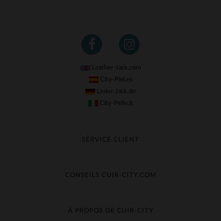
Leather-Jack.com
City-Piel.es
Leder-Jack.de
City-Pelle.it
SERVICE CLIENT
Suivre ma commande
Échange & Remboursement
CONSEILS CUIR-CITY.COM
Questions fréquentes
Livraison gratuite
Entretien du cuir
Contacter le service client
Guide des matières
À PROPOS DE CUIR-CITY