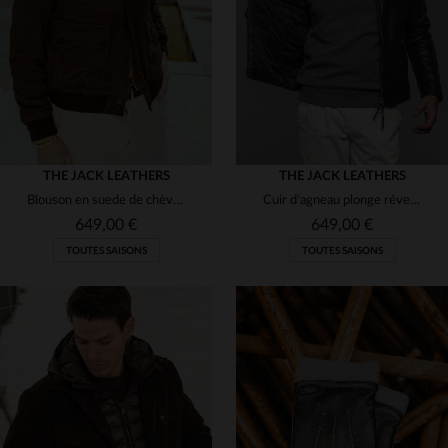
50
52
54
58
54
56
58
(23)
(84)
(300)
(22)
THE JACK LEATHERS
(2)
THE JACK LEATHERS
Blouson en suede de chèvre brûlé whisky, idéal pour trois saisons.
Cuir d'agneau plonge réversible : motard ou matelassé, au choix.
(154)
649,00 €
649,00 €
(2)
TOUTES SAISONS
TOUTES SAISONS
(4)
(3)
(2)
(16)
TAILLES DISPONIBLES
TAILLES DISPONIBLES
(13)