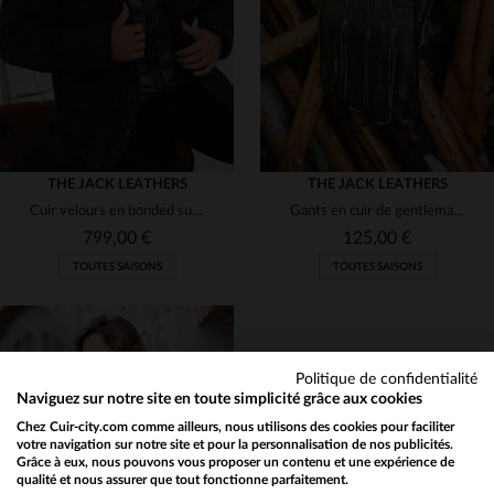
52
58
52
54
56
(11)
(4)
(1)
(10)
(4)
THE JACK LEATHERS
THE JACK LEATHERS
Cuir velours en bonded suede moka. Coupe regular, idéal trois saisons.
Gants en cuir de gentleman effet usé
(4)
799,00 €
125,00 €
(9)
TOUTES SAISONS
TOUTES SAISONS
(12)
(27)
(1)
Politique de confidentialité
Naviguez sur notre site en toute simplicité grâce aux cookies
(25)
Chez Cuir-city.com comme ailleurs, nous utilisons des cookies pour faciliter
TAILLES DISPONIBLES
TAILLES DISPONIBLES
votre navigation sur notre site et pour la personnalisation de nos publicités.
(1)
Grâce à eux, nous pouvons vous proposer un contenu et une expérience de
qualité et nous assurer que tout fonctionne parfaitement.
Would you like to be redirected to our English site?
50
52
XL