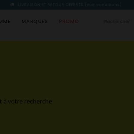
LIVRAISON ET RETOUR OFFERTS
(voir conditions)
MME
MARQUES
PROMO
nt à votre recherche