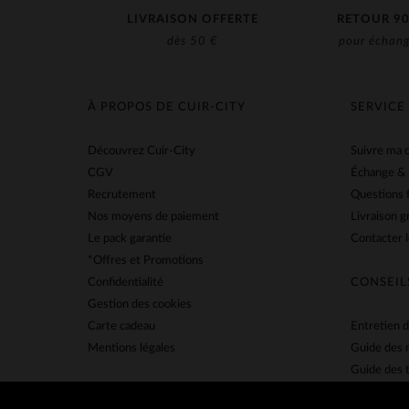
LIVRAISON OFFERTE
RETOUR 90
dès 50 €
pour échang
À PROPOS DE CUIR-CITY
SERVICE
Découvrez Cuir-City
Suivre ma
CGV
Échange &
Recrutement
Questions 
Nos moyens de paiement
Livraison g
Le pack garantie
Contacter l
*Offres et Promotions
Confidentialité
CONSEIL
Gestion des cookies
Carte cadeau
Entretien d
Mentions légales
Guide des 
Guide des t