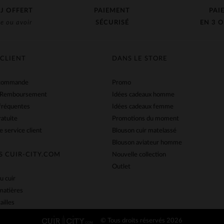
J OFFERT
PAIEMENT
PAI
e ou avoir
SÉCURISÉ
EN 3 O
 CLIENT
DANS LE STORE
 commande
Promo
 Remboursement
Idées cadeaux homme
fréquentes
Idées cadeaux femme
ratuite
Promotions du moment
e service client
Blouson cuir matelassé
Blouson aviateur homme
S CUIR-CITY.COM
Nouvelle collection
Outlet
u cuir
matières
ailles
© Tous droits réservés 2026