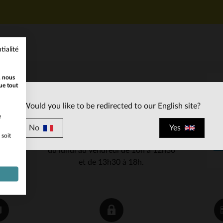
tialité
, nous
ue tout
SERVICE CLIENT
Would you like to be redirected to our English site?
Nos conseillers sont à votre écoute
e
03 59 08 80 80
contact@cuir-
au
ou à
No
Yes
 soit
city.com
du lundi au vendredi de 10h à 12h30
et de 13h30 à 18h.