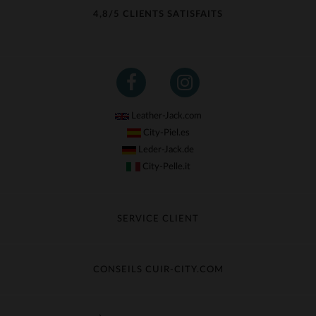
4,8/5 CLIENTS SATISFAITS
Leather-Jack.com
City-Piel.es
Leder-Jack.de
City-Pelle.it
SERVICE CLIENT
Suivre ma commande
Échange & Remboursement
CONSEILS CUIR-CITY.COM
Questions fréquentes
Livraison gratuite
Entretien du cuir