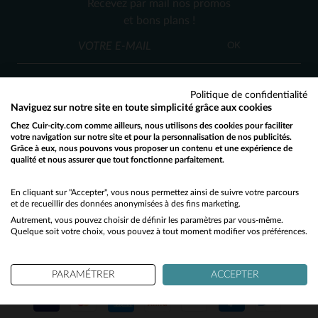
Recevez par mail nos promos
38
40
36
et bons plans !
(4)
OK
(2)
(1)
Politique de confidentialité
Naviguez sur notre site en toute simplicité grâce aux cookies
Chez Cuir-city.com comme ailleurs, nous utilisons des cookies pour faciliter
SERVICE CLIENT
votre navigation sur notre site et pour la personnalisation de nos publicités.
Grâce à eux, nous pouvons vous proposer un contenu et une expérience de
Nos conseillers sont à votre écoute
qualité et nous assurer que tout fonctionne parfaitement.
Would you like to be redirected to our English site?
03 59 08 80 80
contact@cuir-city.com
au
ou à
du lundi au vendredi de 10h à 12h30
No
En cliquant sur "Accepter", vous nous permettez ainsi de suivre votre parcours
et de recueillir des données anonymisées à des fins marketing.
et de 13h30 à 18h.
Autrement, vous pouvez choisir de définir les paramètres par vous-même.
Yes
Quelque soit votre choix, vous pouvez à tout moment modifier vos préférences.
NOS PARTENAIRES DE CONFIANCE
PARAMÉTRER
ACCEPTER