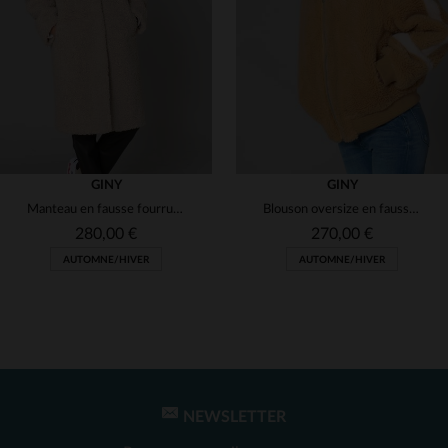
(1)
(7)
(2)
(1)
(2)
GINY
GINY
(2)
Manteau en fausse fourrure femme
Blouson oversize en fausse fourrure
(1)
280,00 €
270,00 €
AUTOMNE/HIVER
AUTOMNE/HIVER
(1)
(1)
(2)
(1)
(14)
NEWSLETTER
TAILLES DISPONIBLES
TAILLES DISPONIBLES
(2)