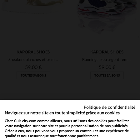
37
38
41
(1)
(2)
(3)
(192)
(2)
KAPORAL SHOES
KAPORAL SHOES
Sneakers blanches et or motif étoile
Runnings bleu argent femme
(33)
59,00 €
59,00 €
(126)
TOUTES SAISONS
TOUTES SAISONS
(81)
(35)
(1)
Politique de confidentialité
Naviguez sur notre site en toute simplicité grâce aux cookies
(8)
Chez Cuir-city.com comme ailleurs, nous utilisons des cookies pour faciliter
TAILLES DISPONIBLES
TAILLES DISPONIBLES
votre navigation sur notre site et pour la personnalisation de nos publicités.
(1)
Grâce à eux, nous pouvons vous proposer un contenu et une expérience de
qualité et nous assurer que tout fonctionne parfaitement.
Would you like to be redirected to our English site?
37
41