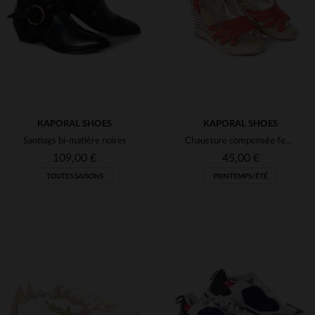
36
37
38
39
41
(1)
(4)
(4)
(7)
KAPORAL SHOES
(8)
KAPORAL SHOES
Santiags bi-matière noires
Chaussure compensée femme rouge
(1)
109,00 €
45,00 €
(98)
TOUTES SAISONS
PRINTEMPS/ÉTÉ
(7)
(1)
(8)
(10)
TAILLES DISPONIBLES
TAILLES DISPONIBLES
(4)