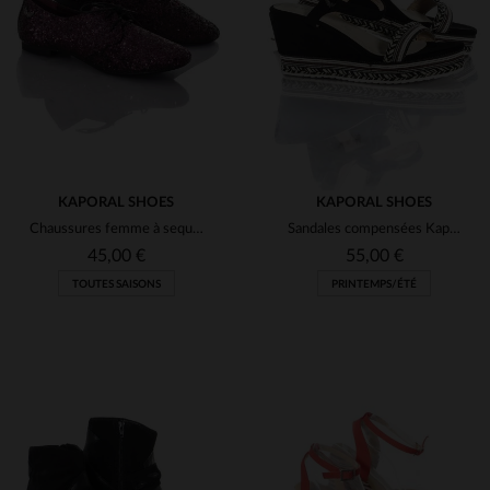
(7)
(1)
(2)
(1)
(1)
(1)
KAPORAL SHOES
KAPORAL SHOES
(4)
(4)
Chaussures femme à sequins violets
Sandales compensées Kaporal
(2)
(1)
45,00 €
55,00 €
(4)
TOUTES SAISONS
PRINTEMPS/ÉTÉ
(1)
(138)
(49)
(2)
(2)
TAILLES DISPONIBLES
TAILLES DISPONIBLES
(2)