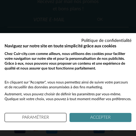
Recevez par mail nos promos
S
et bons plans !
(5)
OK
Politique de confidentialité
Naviguez sur notre site en toute simplicité grâce aux cookies
Chez Cuir-city.com comme ailleurs, nous utilisons des cookies pour faciliter
SERVICE CLIENT
votre navigation sur notre site et pour la personnalisation de nos publicités.
Grâce à eux, nous pouvons vous proposer un contenu et une expérience de
Nos conseillers sont à votre écoute
qualité et nous assurer que tout fonctionne parfaitement.
Would you like to be redirected to our English site?
03 59 08 80 80
contact@cuir-city.com
au
ou à
du lundi au vendredi de 10h à 12h30
No
En cliquant sur "Accepter", vous nous permettez ainsi de suivre votre parcours
et de recueillir des données anonymisées à des fins marketing.
et de 13h30 à 18h.
Autrement, vous pouvez choisir de définir les paramètres par vous-même.
Yes
Quelque soit votre choix, vous pouvez à tout moment modifier vos préférences.
NOS PARTENAIRES DE CONFIANCE
PARAMÉTRER
ACCEPTER