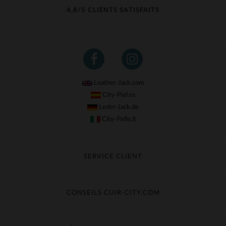
4,8/5 CLIENTS SATISFAITS
Leather-Jack.com
City-Piel.es
Leder-Jack.de
City-Pelle.it
SERVICE CLIENT
Suivre ma commande
Échange & Remboursement
CONSEILS CUIR-CITY.COM
Questions fréquentes
Livraison gratuite
Entretien du cuir