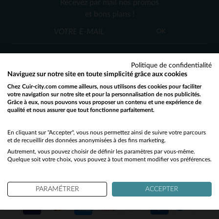
Recevez par mail nos promos
L
XL
2XL
M
XL
et bons plans !
(1)
OK
(4)
(4)
Politique de confidentialité
(7)
Naviguez sur notre site en toute simplicité grâce aux cookies
(8)
Chez Cuir-city.com comme ailleurs, nous utilisons des cookies pour faciliter
SERVICE CLIENT
votre navigation sur notre site et pour la personnalisation de nos publicités.
Grâce à eux, nous pouvons vous proposer un contenu et une expérience de
(1)
Nos conseillers sont à votre écoute
qualité et nous assurer que tout fonctionne parfaitement.
Would you like to be redirected to our English site?
03 59 08 80 80
contact@cuir-city.com
au
ou à
(98)
du lundi au vendredi de 10h à 12h30
No
En cliquant sur "Accepter", vous nous permettez ainsi de suivre votre parcours
(7)
et de recueillir des données anonymisées à des fins marketing.
et de 13h30 à 18h.
Autrement, vous pouvez choisir de définir les paramètres par vous-même.
Yes
(1)
Quelque soit votre choix, vous pouvez à tout moment modifier vos préférences.
(8)
NOS PARTENAIRES DE CONFIANCE
PARAMÉTRER
ACCEPTER
(10)
(4)