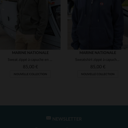
(7)
(1)
(2)
(1)
(2)
MARINE NATIONALE
MARINE NATIONALE
(4)
Sweat zippé à capuche en coton kaki avec cocarde brodée
Sweatshirt zippé à capuche bleu marine brodé cocarde
(1)
85,00 €
85,00 €
NOUVELLE COLLECTION
NOUVELLE COLLECTION
(1)
(138)
(49)
(2)
(2)
NEWSLETTER
TAILLES DISPONIBLES
TAILLES DISPONIBLES
(2)