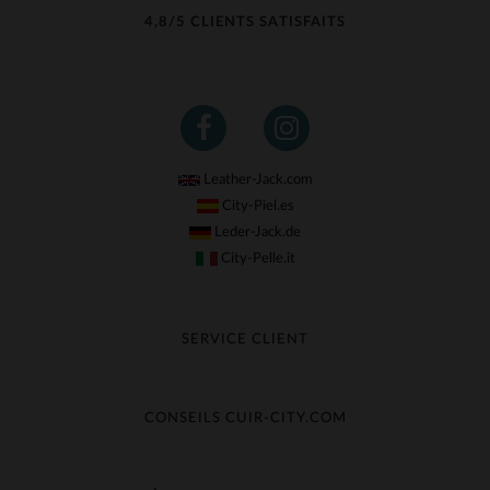
(31)
4,8/5 CLIENTS SATISFAITS
Leather-Jack.com
City-Piel.es
Leder-Jack.de
City-Pelle.it
SERVICE CLIENT
Suivre ma commande
Échange & Remboursement
CONSEILS CUIR-CITY.COM
Questions fréquentes
Livraison gratuite
Entretien du cuir