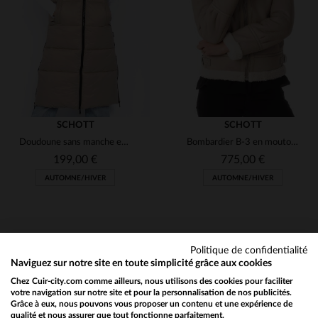
XS
S
M
L
XL
XS
S
M
L
XL
(2)
(4)
(2)
(1)
SCHOTT
SCHOTT
Doudoune sans manche extra longue en nylon recyclé beige femme
Bombardier B-3 en mouton retourné beige, chaud et élégant, par Schott.
199,00 €
775,00 €
AUTOMNE/HIVER
AUTOMNE/HIVER
Politique de confidentialité
Naviguez sur notre site en toute simplicité grâce aux cookies
Chez Cuir-city.com comme ailleurs, nous utilisons des cookies pour faciliter
NEWSLETTER
TAILLES DISPONIBLES
TAILLES DISPONIBLES
votre navigation sur notre site et pour la personnalisation de nos publicités.
Grâce à eux, nous pouvons vous proposer un contenu et une expérience de
Recevez par mail nos promos
qualité et nous assurer que tout fonctionne parfaitement.
Would you like to be redirected to our English site?