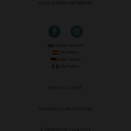
4,8/5 CLIENTS SATISFAITS
Leather-Jack.com
City-Piel.es
Leder-Jack.de
City-Pelle.it
SERVICE CLIENT
Suivre ma commande
Échange & Remboursement
CONSEILS CUIR-CITY.COM
Questions fréquentes
Livraison gratuite
Entretien du cuir
Contacter le service client
Guide des matières
À PROPOS DE CUIR-CITY