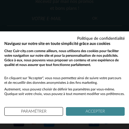
Recevez par mail nos promos
40
42
et bons plans !
(1)
OK
(4)
(4)
Politique de confidentialité
(7)
Naviguez sur notre site en toute simplicité grâce aux cookies
(8)
Chez Cuir-city.com comme ailleurs, nous utilisons des cookies pour faciliter
SERVICE CLIENT
votre navigation sur notre site et pour la personnalisation de nos publicités.
Grâce à eux, nous pouvons vous proposer un contenu et une expérience de
(1)
Nos conseillers sont à votre écoute
qualité et nous assurer que tout fonctionne parfaitement.
Would you like to be redirected to our English site?
03 59 08 80 80
contact@cuir-city.com
au
ou à
(98)
du lundi au vendredi de 10h à 12h30
No
En cliquant sur "Accepter", vous nous permettez ainsi de suivre votre parcours
(7)
et de recueillir des données anonymisées à des fins marketing.
et de 13h30 à 18h.
Autrement, vous pouvez choisir de définir les paramètres par vous-même.
Yes
(1)
Quelque soit votre choix, vous pouvez à tout moment modifier vos préférences.
(8)
NOS PARTENAIRES DE CONFIANCE
PARAMÉTRER
ACCEPTER
(10)
(4)