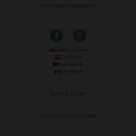
(31)
4,8/5 CLIENTS SATISFAITS
Leather-Jack.com
City-Piel.es
Leder-Jack.de
City-Pelle.it
SERVICE CLIENT
Suivre ma commande
Échange & Remboursement
CONSEILS CUIR-CITY.COM
Questions fréquentes
Livraison gratuite
Entretien du cuir