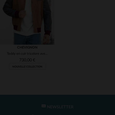
(1)
(1)
(1)
(1)
CHEVIGNON
Teddy en cuir tricolore avec broderie
(1)
730,00 €
NOUVELLE COLLECTION
(1)
NEWSLETTER
TAILLES DISPONIBLES