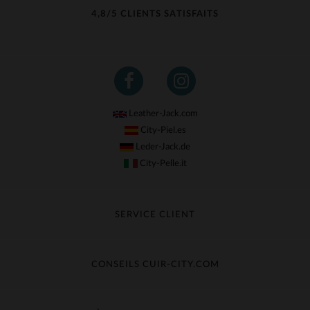
4,8/5 CLIENTS SATISFAITS
Leather-Jack.com
City-Piel.es
Leder-Jack.de
City-Pelle.it
SERVICE CLIENT
Suivre ma commande
Échange & Remboursement
CONSEILS CUIR-CITY.COM
Questions fréquentes
Livraison gratuite
Entretien du cuir