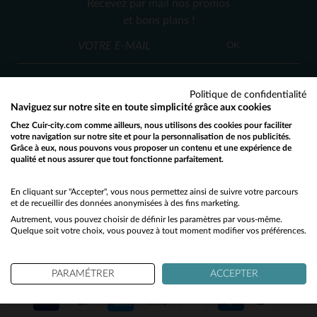
Recevez par mail nos promos
S
M
L
et bons plans !
OK
Politique de confidentialité
Naviguez sur notre site en toute simplicité grâce aux cookies
Chez Cuir-city.com comme ailleurs, nous utilisons des cookies pour faciliter
SERVICE CLIENT
votre navigation sur notre site et pour la personnalisation de nos publicités.
Grâce à eux, nous pouvons vous proposer un contenu et une expérience de
Nos conseillers sont à votre écoute
qualité et nous assurer que tout fonctionne parfaitement.
Would you like to be redirected to our English site?
03 59 08 80 80
contact@cuir-city.com
au
ou à
du lundi au vendredi de 10h à 12h30
No
En cliquant sur "Accepter", vous nous permettez ainsi de suivre votre parcours
et de recueillir des données anonymisées à des fins marketing.
et de 13h30 à 18h.
Autrement, vous pouvez choisir de définir les paramètres par vous-même.
Yes
Quelque soit votre choix, vous pouvez à tout moment modifier vos préférences.
NOS PARTENAIRES DE CONFIANCE
PARAMÉTRER
ACCEPTER