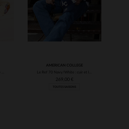
AMERICAN COLLEGE
Teddy varsity en laine et cuir de mouton, coupe droite et style rétro.
Le Ref 70 Navy/White : cuir et laine, style teddy rétro et confort.
269,00 €
TOUTES SAISONS