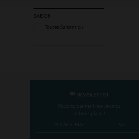
Lucina
(3)
Marine Nationale
(1)
SAISON
Master
(27)
Toutes Saisons
(3)
Milestone
(1)
Oakwood
(13)
Redskins
(129)
Schott
(144)
Serge Pariente
(63)
The Jack Leathers
(6)
NEWSLETTER
Top Gun
(1)
Recevez par mail nos promos
Univers Du Luxe
et bons plans !
(1)
Us Wings
(5)
OK
Von Dutch
(2)