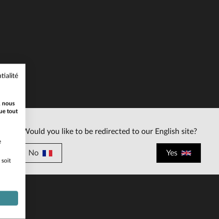
ILLES DISPONIBLES
TAILLES DISPONIBLE
tialité
S
S
, nous
ue tout
Would you like to be redirected to our English site?
e
No
Yes
 soit