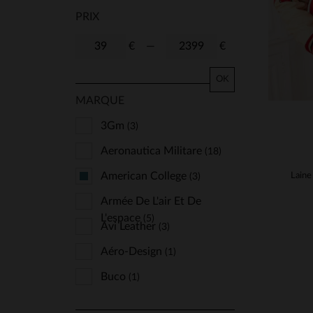
PRIX
€
—
€
OK
MARQUE
3Gm
(3)
Aeronautica Militare
(18)
American College
(3)
Armée De L'air Et De
L'espace
(5)
Avi Leather
(3)
Aéro-Design
(1)
Buco
(1)
Bugatti
(1)