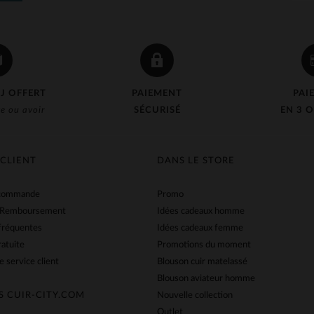
J OFFERT
PAIEMENT
PAI
e ou avoir
SÉCURISÉ
EN 3 O
 CLIENT
DANS LE STORE
 commande
Promo
 Remboursement
Idées cadeaux homme
fréquentes
Idées cadeaux femme
ratuite
Promotions du moment
e service client
Blouson cuir matelassé
Blouson aviateur homme
S CUIR-CITY.COM
Nouvelle collection
Outlet