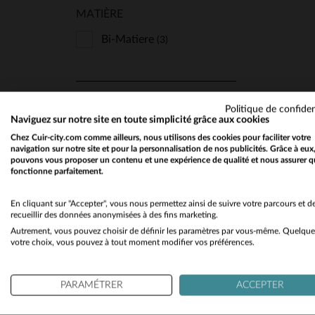
MATIÈRE
Chevignon
(15)
Cityzen
Bi-Matiere
(79)
(3)
Classic Legend Motors
(157)
Cockpit Usa
(17)
COUPE
TA
Politique de confiden
Cuir-City
(2)
Naviguez sur notre site en toute simplicité grâce aux cookies
Regular
(3)
Chez Cuir-city.com comme ailleurs, nous utilisons des cookies pour faciliter votre
Daytona
(134)
navigation sur notre site et pour la personnalisation de nos publicités. Grâce à eux
pouvons vous proposer un contenu et une expérience de qualité et nous assurer q
Deercraft
(1)
fonctionne parfaitement.
TYPE
Freaky Nation
(4)
En cliquant sur "Accepter", vous nous permettez ainsi de suivre votre parcours et d
Teddy
(3)
recueillir des données anonymisées à des fins marketing.
Giovanni
(1)
Autrement, vous pouvez choisir de définir les paramètres par vous-même. Quelque
Gipsy
(2)
votre choix, vous pouvez à tout moment modifier vos préférences.
STYLE
Iron & Resin
(7)
PARAMÉTRER
ACCEPTER
Last Rebels
Sport Et Décontracté
(1)
(3)