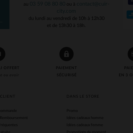
03 59 08 80 80
contact@cuir-
au
ou à
city.com
du lundi au vendredi de 10h à 12h30
et de 13h30 à 18h.
J OFFERT
PAIEMENT
PAI
e ou avoir
SÉCURISÉ
EN 3 O
 CLIENT
DANS LE STORE
 commande
Promo
 Remboursement
Idées cadeaux homme
fréquentes
Idées cadeaux femme
ratuite
Promotions du moment