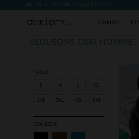
90 JOURS POUR CHANGER D'AVIS
HOMME
FE
BLOUSONS CUIR HOMME
TAILLE
S
M
L
XL
2XL
3XL
4XL
5XL
COULEUR
Noir
Marron
Bleu