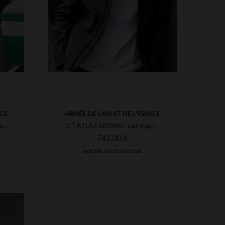
ACE
ARMÉE DE L'AIR ET DE L'ESPACE
Blouson aviateur en cuir d'agneau bleu marine, fabriqué en France.
JET ATLAS BROWN : cuir d'agneau lisse, héritage des pilotes français.
745,00 €
NOUVELLE COLLECTION