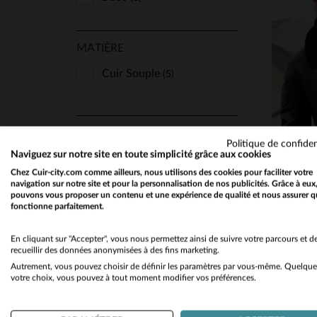
Bugatti
(1)
MATIÈRE
Chevignon
(15)
Cityzen
Cuir Souple
(79)
(5)
Classic Legend Motors
TA
(157)
Cockpit Usa
(17)
COUPE
M
Politique de confiden
Cuir-City
(2)
Naviguez sur notre site en toute simplicité grâce aux cookies
Regular
(4)
Chez Cuir-city.com comme ailleurs, nous utilisons des cookies pour faciliter votre
Daytona
(134)
Slimfit
navigation sur notre site et pour la personnalisation de nos publicités. Grâce à eux
(1)
pouvons vous proposer un contenu et une expérience de qualité et nous assurer q
Deercraft
(1)
fonctionne parfaitement.
Freaky Nation
(4)
TYPE
En cliquant sur "Accepter", vous nous permettez ainsi de suivre votre parcours et d
recueillir des données anonymisées à des fins marketing.
Giovanni
(1)
Aviateur
(5)
Autrement, vous pouvez choisir de définir les paramètres par vous-même. Quelque
Gipsy
(2)
votre choix, vous pouvez à tout moment modifier vos préférences.
Col Fourrure
ARMÉ
(5)
Iron & Resin
(7)