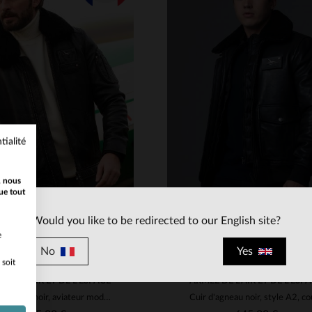
TAILLES DISPONIBLE
S
M
L
XL
2XL
ILLES DISPONIBLES
L
XL
2XL
3XL
4XL
5XL
tialité
, nous
ue tout
Would you like to be redirected to our English site?
e
No
Yes
 soit
E DE L'AIR ET DE L'ESPACE
ARMÉE DE L'AIR ET DE L'ESP
Cuir d'agneau noir, aviateur moderne fabriqué en France.