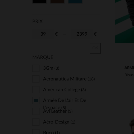
PRIX
€
—
€
OK
MARQUE
3Gm
ARMÉ
(3)
Aeronautica Militare
(18)
American College
(3)
Armée De L'air Et De
L'espace
(5)
Avi Leather
(3)
Aéro-Design
(1)
Buco
(1)