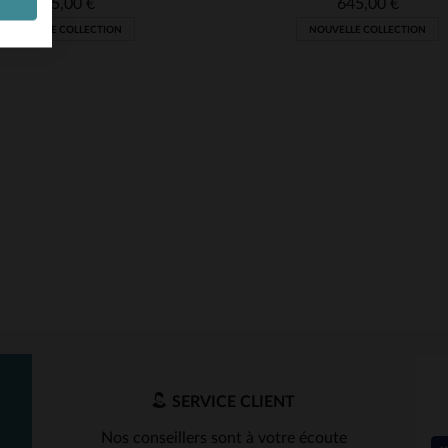
745,00 €
645,00 €
NOUVELLE COLLECTION
NOUVELLE COLLECTION
ILLES DISPONIBLES
TAILLES DISPONIBLE
L
3XL
3XL
SERVICE CLIENT
Nos conseillers sont à votre écoute