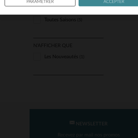
PARAMÉTRER
ACCEPTER
Last Rebels
(1)
SAISON
Lucina
(3)
Toutes Saisons
(5)
Marine Nationale
(1)
Master
(27)
N'AFFICHER QUE
Milestone
(1)
Les Nouveautés
(1)
Oakwood
(13)
Redskins
(129)
Schott
(144)
Serge Pariente
(63)
TA
The Jack Leathers
(6)
Top Gun
(1)
NEWSLETTER
Univers Du Luxe
(1)
Recevez par mail nos promos