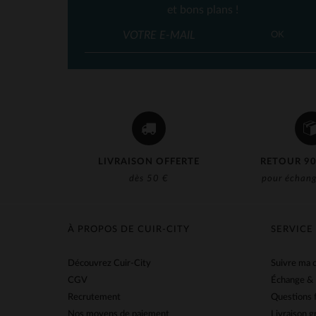
Us Wings
(5)
et bons plans !
Von Dutch
(2)
OK
LIVRAISON OFFERTE
RETOUR 90
dès 50 €
pour échang
À PROPOS DE CUIR-CITY
SERVICE
Découvrez Cuir-City
Suivre ma
CGV
Échange &
Recrutement
Questions 
Nos moyens de paiement
Livraison g