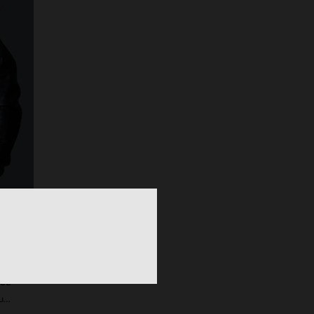
S
3XL
TAILLES DISPONIBLES
L
XL
2XL
ACE
Cuir d'agneau noir, style A2, coupe slim et détails techniques.