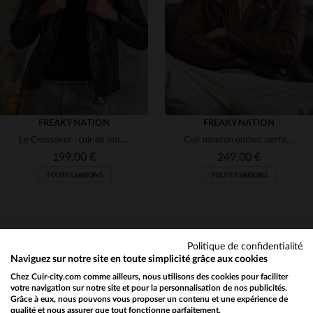
M
L
XL
2XL
3XL
S
M
L
XL
2XL
(2)
(134)
(1)
(4)
(1)
FREAKY NATION
FREAKY NATION
(2)
Le Crossover : cuir de mouton noir, coupe regular et esprit biker.
Cuir mouton umber, perfecto rock. Finition vieillie, entre-saisons.
199,00 €
249,00 €
(7)
TOUTES SAISONS
TOUTES SAISONS
(1)
(3)
(1)
Politique de confidentialité
Naviguez sur notre site en toute simplicité grâce aux cookies
(25)
Chez Cuir-city.com comme ailleurs, nous utilisons des cookies pour faciliter
NEWSLETTER
TAILLES DISPONIBLES
TAILLES DISPONIBLES
votre navigation sur notre site et pour la personnalisation de nos publicités.
(1)
Grâce à eux, nous pouvons vous proposer un contenu et une expérience de
Recevez par mail nos promos
qualité et nous assurer que tout fonctionne parfaitement.
Would you like to be redirected to our English site?