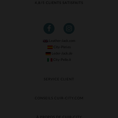
4,8/5 CLIENTS SATISFAITS
Leather-Jack.com
City-Piel.es
Leder-Jack.de
City-Pelle.it
SERVICE CLIENT
Suivre ma commande
Échange & Remboursement
CONSEILS CUIR-CITY.COM
Questions fréquentes
Livraison gratuite
Entretien du cuir
Contacter le service client
Guide des matières
À PROPOS DE CUIR-CITY