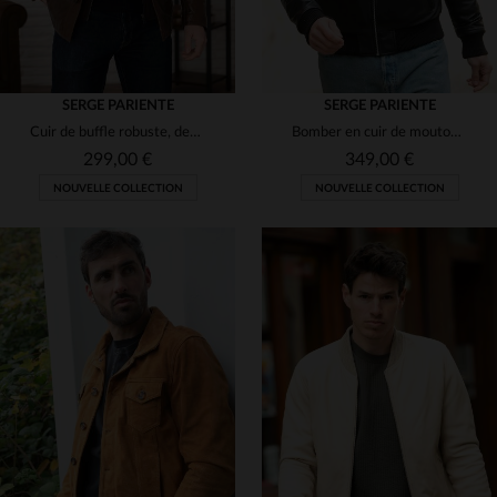
SERGE PARIENTE
SERGE PARIENTE
Cuir de buffle robuste, design rétro. Capuche amovible, coupe droite.
Bomber en cuir de mouton noir, coupe slim.Détails métalliques lisses.
299,00 €
349,00 €
NOUVELLE COLLECTION
NOUVELLE COLLECTION
TAILLES DISPONIBLES
S
M
L
XL
2XL
TAILLES DISPONIBLES
3XL
S
M
XL
3XL