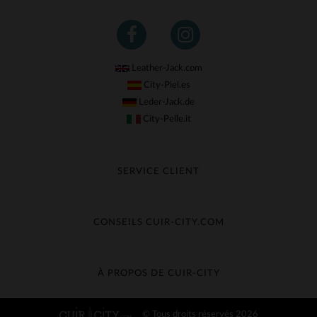
Leather-Jack.com
City-Piel.es
Leder-Jack.de
City-Pelle.it
SERVICE CLIENT
Suivre ma commande
Échange & Remboursement
CONSEILS CUIR-CITY.COM
Questions fréquentes
Livraison gratuite
Entretien du cuir
Contacter le service client
Guide des matières
À PROPOS DE CUIR-CITY
Guide des tailles
Découvrez Cuir-City
© Tous droits réservés 2026