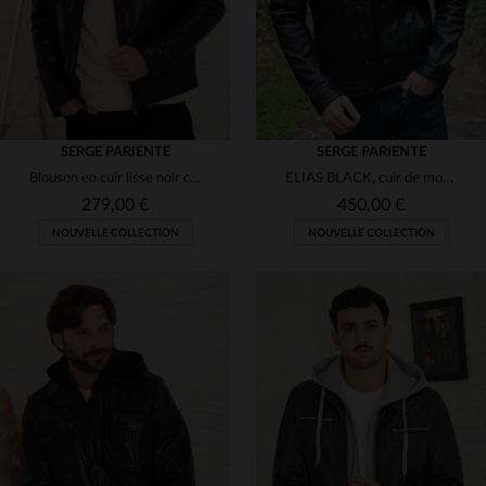
SERGE PARIENTE
SERGE PARIENTE
Blouson en cuir lisse noir col motard minimaliste
ELIAS BLACK, cuir de mouton noir, réinvente l'aviateur avec élégance.
279,00 €
450,00 €
NOUVELLE COLLECTION
NOUVELLE COLLECTION
TAILLES DISPONIBLES
TAILLES DISPONIBLES
S
M
L
XL
2XL
S
M
L
XL
2XL
3XL
3XL