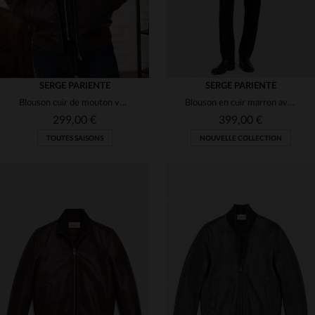
SERGE PARIENTE
SERGE PARIENTE
Blouson cuir de mouton vert usé, capuche et col chemise. Léger.
Blouson en cuir marron avec intérieur doudoune
299,00 €
399,00 €
TOUTES SAISONS
NOUVELLE COLLECTION
TAILLES DISPONIBLES
TAILLES DISPONIBLES
S
M
XL
2XL
M
L
XL
2XL
3XL