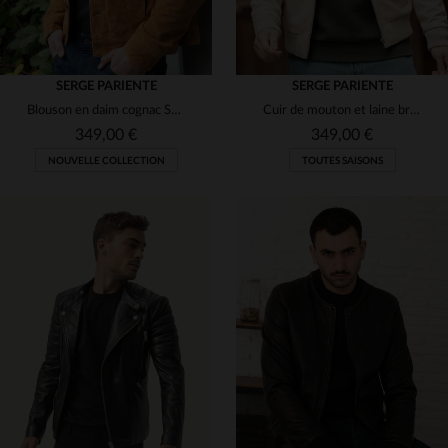
SERGE PARIENTE
SERGE PARIENTE
Blouson en daim cognac Serge Pariente, inspiré des vestes jeans.
Cuir de mouton et laine brute : un blouson léger, chaud et élégant.
349,00 €
349,00 €
NOUVELLE COLLECTION
TOUTES SAISONS
TAILLES DISPONIBLES
TAILLES DISPONIBLES
M
XL
2XL
3XL
S
M
XL
2XL