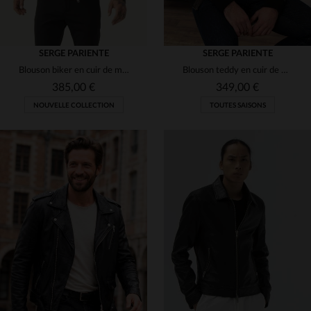
SERGE PARIENTE
SERGE PARIENTE
Blouson biker en cuir de mouton noir, coupe slimfit, style rock chic.
Blouson teddy en cuir de mouton, le BONBON marie vintage et modernité.
385,00 €
349,00 €
NOUVELLE COLLECTION
TOUTES SAISONS
TAILLES DISPONIBLES
S
M
L
XL
2XL
TAILLES DISPONIBLES
3XL
S
L
XL
2XL