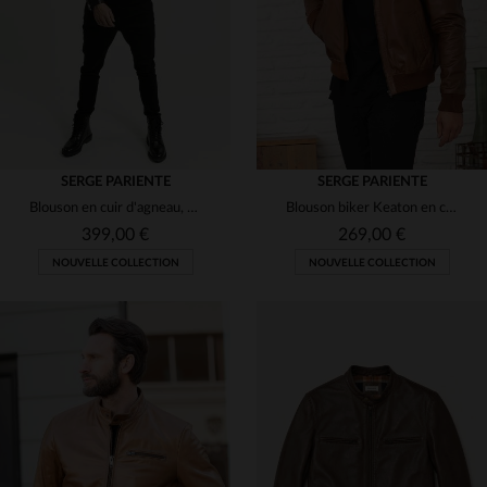
3XL
(13)
3XL
(128)
(144)
(63)
(6)
SERGE PARIENTE
SERGE PARIENTE
(1)
Blouson en cuir d'agneau, coupe slim.Style rock, détails métalliques.
Blouson biker Keaton en cuir de buffle oxblood, signé Serge Pariente.
399,00 €
269,00 €
(1)
NOUVELLE COLLECTION
NOUVELLE COLLECTION
(5)
(2)
TAILLES DISPONIBLES
S
M
L
XL
2XL
TAILLES DISPONIBLES
S
M
L
3XL
3XL