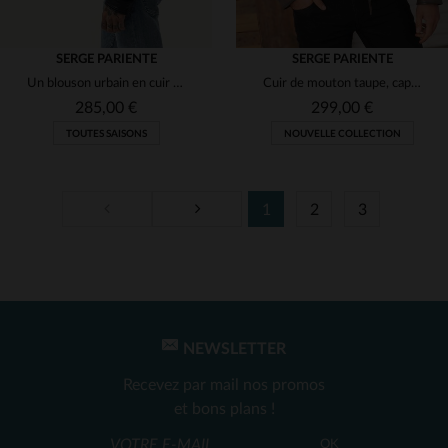
SERGE PARIENTE
SERGE PARIENTE
Un blouson urbain en cuir de mouton bleu marine, souple et moderne.
Cuir de mouton taupe, capuche amovible et style motard ajusté.
285,00 €
299,00 €
TOUTES SAISONS
NOUVELLE COLLECTION
1
2
3
TAILLES DISPONIBLES
TAILLES DISPONIBLES
S
M
L
XL
2XL
3XL
NEWSLETTER
Recevez par mail nos promos
et bons plans !
OK