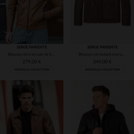
SERGE PARIENTE
SERGE PARIENTE
Blouson rétro en cuir de buffle oxblood, épais et brillant.
Blouson col motard marron en cuir de buffle
279,00 €
349,00 €
NOUVELLE COLLECTION
NOUVELLE COLLECTION
TAILLES DISPONIBLES
TAILLES DISPONIBLES
S
M
L
XL
2XL
S
M
L
XL
2XL
3XL
3XL