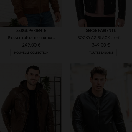
SERGE PARIENTE
SERGE PARIENTE
Blouson cuir de mouton oxblood, bomber et aviateur, coupe slim.
ROCKY AG BLACK : perfecto noir en cuir de mouton, coupe slim et rock.
249,00 €
349,00 €
NOUVELLE COLLECTION
TOUTES SAISONS
TAILLES DISPONIBLES
TAILLES DISPONIBLES
S
M
XL
2XL
XL
3XL