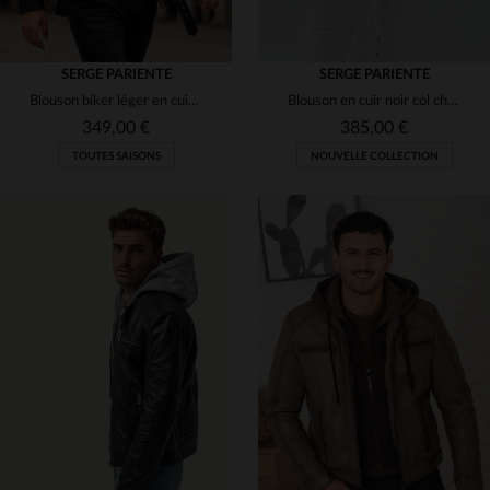
SERGE PARIENTE
SERGE PARIENTE
Blouson biker léger en cuir d'agneau, coupe ajustée et style rock.
Blouson en cuir noir col chemise
349,00 €
385,00 €
TOUTES SAISONS
NOUVELLE COLLECTION
TAILLES DISPONIBLES
TAILLES DISPONIBLES
XL
2XL
3XL
S
M
L
XL
2XL