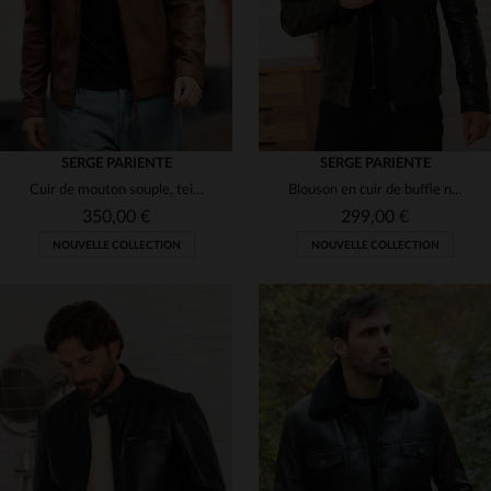
SERGE PARIENTE
SERGE PARIENTE
Cuir de mouton souple, teinté cannelle. Blouson worker, coupe slim.
Blouson en cuir de buffle noir, style rétro à capuche amovible.
350,00 €
299,00 €
NOUVELLE COLLECTION
NOUVELLE COLLECTION
TAILLES DISPONIBLES
S
M
L
XL
2XL
TAILLES DISPONIBLES
3XL
S
M
L
XL
2XL