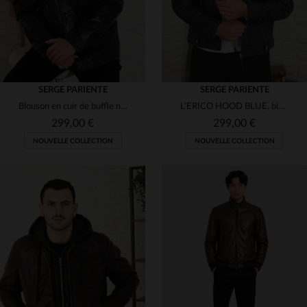
SERGE PARIENTE
SERGE PARIENTE
Blouson en cuir de buffle noir, robuste et au style rétro-moderne.
L'ERICO HOOD BLUE, blouson motard en cuir de mouton à capuche.
299,00 €
299,00 €
NOUVELLE COLLECTION
NOUVELLE COLLECTION
TAILLES DISPONIBLES
TAILLES DISPONIBLES
S
M
L
XL
3XL
M
L
XL
2XL
3XL