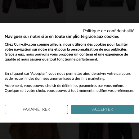
Politique de confidentialité
SERGE PARIENTE
SERGE PARIENTE
Naviguez sur notre site en toute simplicité grâce aux cookies
Teddy en cuir marron avec intérieur matelassé type doudoune
Teddy en cuir bleu marine avec intérieur matelassé type doudoune
Chez Cuir-city.com comme ailleurs, nous utilisons des cookies pour faciliter
votre navigation sur notre site et pour la personnalisation de nos publicités.
399,00 €
399,00 €
Grâce à eux, nous pouvons vous proposer un contenu et une expérience de
NOUVELLE COLLECTION
NOUVELLE COLLECTION
qualité et nous assurer que tout fonctionne parfaitement.
Would you like to be redirected to our English site?
No
En cliquant sur "Accepter", vous nous permettez ainsi de suivre votre parcours
et de recueillir des données anonymisées à des fins marketing.
Autrement, vous pouvez choisir de définir les paramètres par vous-même.
Yes
Quelque soit votre choix, vous pouvez à tout moment modifier vos préférences.
TAILLES DISPONIBLES
S
M
L
XL
2XL
TAILLES DISPONIBLES
PARAMÉTRER
ACCEPTER
M
L
XL
2XL
3XL
3XL