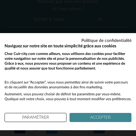
Recevez par mail nos promos
38
40
42
et bons plans !
OK
Politique de confidentialité
Naviguez sur notre site en toute simplicité grâce aux cookies
Chez Cuir-city.com comme ailleurs, nous utilisons des cookies pour faciliter
SERVICE CLIENT
votre navigation sur notre site et pour la personnalisation de nos publicités.
Grâce à eux, nous pouvons vous proposer un contenu et une expérience de
Nos conseillers sont à votre écoute
qualité et nous assurer que tout fonctionne parfaitement.
Would you like to be redirected to our English site?
03 59 08 80 80
contact@cuir-city.com
au
ou à
du lundi au vendredi de 10h à 12h30
No
En cliquant sur "Accepter", vous nous permettez ainsi de suivre votre parcours
et de recueillir des données anonymisées à des fins marketing.
et de 13h30 à 18h.
Autrement, vous pouvez choisir de définir les paramètres par vous-même.
Yes
Quelque soit votre choix, vous pouvez à tout moment modifier vos préférences.
NOS PARTENAIRES DE CONFIANCE
PARAMÉTRER
ACCEPTER