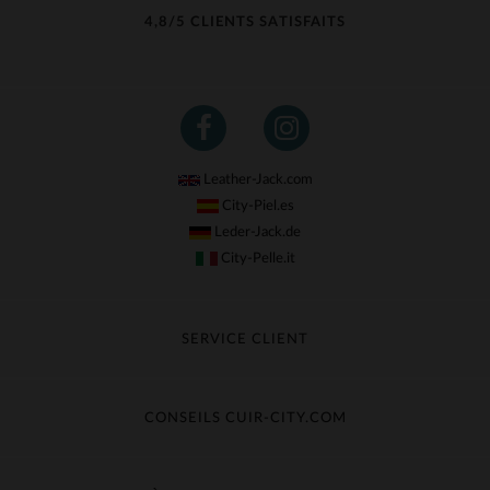
4,8/5 CLIENTS SATISFAITS
Leather-Jack.com
City-Piel.es
Leder-Jack.de
City-Pelle.it
SERVICE CLIENT
Suivre ma commande
Échange & Remboursement
CONSEILS CUIR-CITY.COM
Questions fréquentes
Livraison gratuite
Entretien du cuir