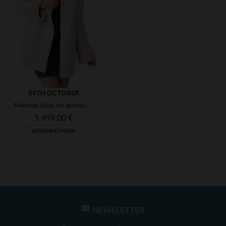
(1)
(1)
(1)
(1)
29TH OCTOBER
Manteau blanc en agneau retourné, doux et chic pour l'hiver.
(1)
1 499,00 €
AUTOMNE/HIVER
(1)
(1)
(1)
(1)
NEWSLETTER
TAILLES DISPONIBLES