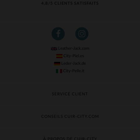
4,8/5 CLIENTS SATISFAITS
Leather-Jack.com
City-Piel.es
Leder-Jack.de
City-Pelle.it
SERVICE CLIENT
Suivre ma commande
Échange & Remboursement
CONSEILS CUIR-CITY.COM
Questions fréquentes
Livraison gratuite
Entretien du cuir
Contacter le service client
Guide des matières
À PROPOS DE CUIR-CITY