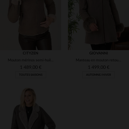
(1)
(1)
(3)
(1)
(2)
(1)
(1)
CITYZEN
GIOVANNI
Mouton mérinos semi-huilé : un blouson gris,br>doux et intemporel.
Manteau en mouton retourné gris.Fourrure de et coupe ajustée.
(2)
(2)
1 489,00 €
1 499,00 €
TOUTES SAISONS
AUTOMNE/HIVER
(3)
(3)
(1)
(2)
(1)
TAILLES DISPONIBLES
38
40
42
44
46
TAILLES DISPONIBLES