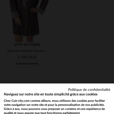
48
40
29TH OCTOBER
Veste en mérinos retourné, douce et chaude pour l'hiver chic.
1 590,00 €
AUTOMNE/HIVER
Politique de confidentialité
Naviguez sur notre site en toute simplicité grâce aux cookies
Chez Cuir-city.com comme ailleurs, nous utilisons des cookies pour faciliter
NEWSLETTER
TAILLES DISPONIBLES
votre navigation sur notre site et pour la personnalisation de nos publicités.
Grâce à eux, nous pouvons vous proposer un contenu et une expérience de
Recevez par mail nos promos
qualité et nous assurer que tout fonctionne parfaitement.
Would you like to be redirected to our English site?