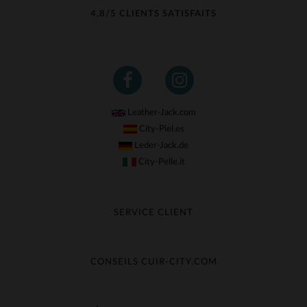
4,8/5 CLIENTS SATISFAITS
Leather-Jack.com
City-Piel.es
Leder-Jack.de
City-Pelle.it
SERVICE CLIENT
Suivre ma commande
Échange & Remboursement
CONSEILS CUIR-CITY.COM
Questions fréquentes
Livraison gratuite
Entretien du cuir