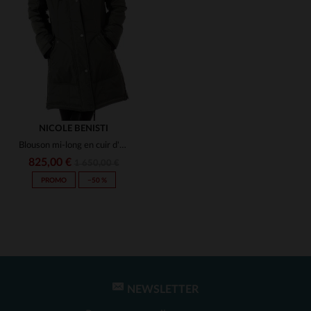
(1)
(1)
(1)
(1)
(1)
(4)
(7)
(1)
NICOLE BENISTI
Blouson mi-long en cuir d'agneau et nylon, idéal pour l'hiver.
(1)
825,00 €
1 650,00 €
PROMO
−50 %
(1)
(1)
NEWSLETTER
TAILLES DISPONIBLES