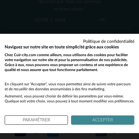
Recevez par mail nos promos
S
et bons plans !
OK
Politique de confidentialité
Naviguez sur notre site en toute simplicité grâce aux cookies
Chez Cuir-city.com comme ailleurs, nous utilisons des cookies pour faciliter
SERVICE CLIENT
votre navigation sur notre site et pour la personnalisation de nos publicités.
Grâce à eux, nous pouvons vous proposer un contenu et une expérience de
Nos conseillers sont à votre écoute
qualité et nous assurer que tout fonctionne parfaitement.
Would you like to be redirected to our English site?
03 59 08 80 80
contact@cuir-city.com
au
ou à
du lundi au vendredi de 10h à 12h30
No
En cliquant sur "Accepter", vous nous permettez ainsi de suivre votre parcours
et de recueillir des données anonymisées à des fins marketing.
et de 13h30 à 18h.
Autrement, vous pouvez choisir de définir les paramètres par vous-même.
Yes
Quelque soit votre choix, vous pouvez à tout moment modifier vos préférences.
NOS PARTENAIRES DE CONFIANCE
PARAMÉTRER
ACCEPTER