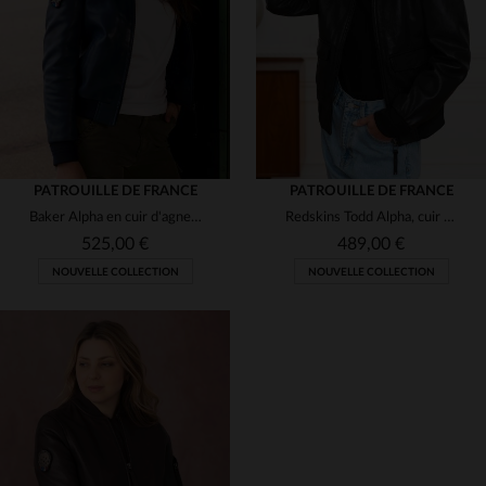
S
M
L
XL
2XL
L
XL
2XL
PATROUILLE DE FRANCE
PATROUILLE DE FRANCE
Baker Alpha en cuir d'agneau bleu océan, coupe slimfit et col bomber.
Redskins Todd Alpha, cuir d'agneau noir et col fourrure amovible.
525,00 €
489,00 €
NOUVELLE COLLECTION
NOUVELLE COLLECTION
TAILLES DISPONIBLES
TAILLES DISPONIBLES