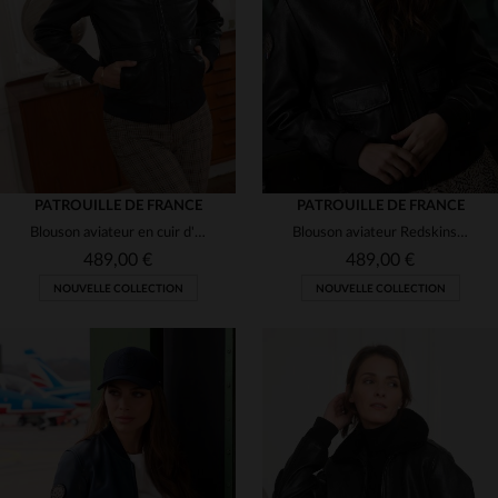
(5)
(5)
(5)
(2)
PATROUILLE DE FRANCE
PATROUILLE DE FRANCE
Blouson aviateur en cuir d'agneau souple, coupe slim et vintage.
Blouson aviateur Redskins en cuir d'agneau souple et intemporel.
(3)
(2)
489,00 €
489,00 €
NOUVELLE COLLECTION
NOUVELLE COLLECTION
(1)
(3)
(1)
(1)
(1)
(3)
(1)
(5)
TAILLES DISPONIBLES
TAILLES DISPONIBLES