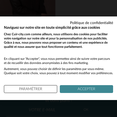
M
L
XL
L
Politique de confidentialité
Naviguez sur notre site en toute simplicité grâce aux cookies
Chez Cuir-city.com comme ailleurs, nous utilisons des cookies pour faciliter
votre navigation sur notre site et pour la personnalisation de nos publicités.
Grâce à eux, nous pouvons vous proposer un contenu et une expérience de
PATROUILLE DE FRANCE
qualité et nous assurer que tout fonctionne parfaitement.
Would you like to be redirected to our English site?
Un blouson en cuir d'agneau marron, slim et motard, look affirmé.
525,00 €
No
En cliquant sur "Accepter", vous nous permettez ainsi de suivre votre parcours
et de recueillir des données anonymisées à des fins marketing.
NOUVELLE COLLECTION
Autrement, vous pouvez choisir de définir les paramètres par vous-même.
Yes
Quelque soit votre choix, vous pouvez à tout moment modifier vos préférences.
NEWSLETTER
PARAMÉTRER
ACCEPTER
Recevez par mail nos promos
et bons plans !
TAILLES DISPONIBLES
OK
M