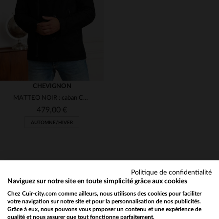
M
L
XL
2XL
L
XL
(1)
(6)
(7)
(3)
(1)
CHEVIGNON
MATTEO NOIR : caban Chevignon en laine et cuir de vachette.
479,00 €
AUTOMNE/HIVER
Politique de confidentialité
Naviguez sur notre site en toute simplicité grâce aux cookies
Chez Cuir-city.com comme ailleurs, nous utilisons des cookies pour faciliter
NEWSLETTER
TAILLES DISPONIBLES
votre navigation sur notre site et pour la personnalisation de nos publicités.
Grâce à eux, nous pouvons vous proposer un contenu et une expérience de
Recevez par mail nos promos
qualité et nous assurer que tout fonctionne parfaitement.
Would you like to be redirected to our English site?