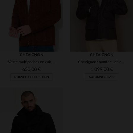
(1)
(2)
(1)
(3)
(1)
(3)
(14)
(1)
(1)
(3)
CHEVIGNON
CHEVIGNON
Veste multipoches en cuir suédé cognac
Chevignon : manteau en cuir de vachette, style cameraman intemporel.
(2)
(1)
(1)
650,00 €
1 099,00 €
(2)
NOUVELLE COLLECTION
AUTOMNE/HIVER
(1)
(1)
(21)
(1)
(1)
(2)
(2)
(1)
(1)
(1)
TAILLES DISPONIBLES
TAILLES DISPONIBLES
(1)