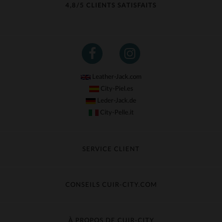
4,8/5 CLIENTS SATISFAITS
Leather-Jack.com
City-Piel.es
Leder-Jack.de
City-Pelle.it
SERVICE CLIENT
Suivre ma commande
Échange & Remboursement
CONSEILS CUIR-CITY.COM
Questions fréquentes
Livraison gratuite
Entretien du cuir
Contacter le service client
Guide des matières
À PROPOS DE CUIR-CITY