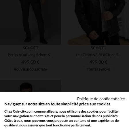
S
M
40
42
44
46
48
SCHOTT
SCHOTT
Perfecto mi-long Schott NYC en cuir de vachette noir, intemporel.
Le LCMAINE BLACK de Schott: cuir de vachette, style aviateur mi-long.
499,00 €
499,00 €
NOUVELLE COLLECTION
TOUTES SAISONS
Politique de confidentialité
Naviguez sur notre site en toute simplicité grâce aux cookies
Chez Cuir-city.com comme ailleurs, nous utilisons des cookies pour faciliter
TAILLES DISPONIBLES
TAILLES DISPONIBLES
votre navigation sur notre site et pour la personnalisation de nos publicités.
Grâce à eux, nous pouvons vous proposer un contenu et une expérience de
qualité et nous assurer que tout fonctionne parfaitement.
Would you like to be redirected to our English site?
L
XL
2XL
M