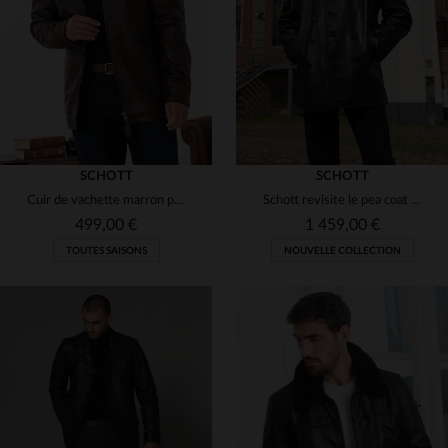
3XL
M
L
XL
2XL
(1)
(6)
(7)
(3)
(1)
SCHOTT
SCHOTT
Cuir de vachette marron pour ce blouson aviateur, un classique Schott.
Schott revisite le pea coat naval avec ce cuir de vachette nu.
499,00 €
1 459,00 €
TOUTES SAISONS
NOUVELLE COLLECTION
TAILLES DISPONIBLES
TAILLES DISPONIBLES