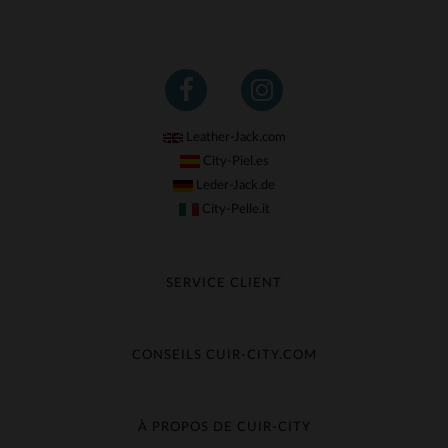
Leather-Jack.com
City-Piel.es
Leder-Jack.de
City-Pelle.it
SERVICE CLIENT
Suivre ma commande
Échange & Remboursement
CONSEILS CUIR-CITY.COM
Questions fréquentes
Livraison gratuite
Entretien du cuir
Contacter le service client
Guide des matières
À PROPOS DE CUIR-CITY