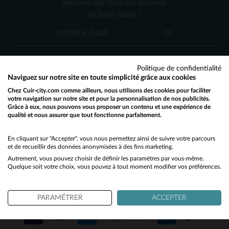
Recevez par mail nos promos
36
et bons plans !
OK
Politique de confidentialité
Naviguez sur notre site en toute simplicité grâce aux cookies
Chez Cuir-city.com comme ailleurs, nous utilisons des cookies pour faciliter
SERVICE CLIENT
votre navigation sur notre site et pour la personnalisation de nos publicités.
Grâce à eux, nous pouvons vous proposer un contenu et une expérience de
Nos conseillers sont à votre écoute
qualité et nous assurer que tout fonctionne parfaitement.
Would you like to be redirected to our English site?
03 59 08 80 80
contact@cuir-city.com
au
ou à
du lundi au vendredi de 10h à 12h30
No
En cliquant sur "Accepter", vous nous permettez ainsi de suivre votre parcours
et de recueillir des données anonymisées à des fins marketing.
et de 13h30 à 18h.
Autrement, vous pouvez choisir de définir les paramètres par vous-même.
Yes
Quelque soit votre choix, vous pouvez à tout moment modifier vos préférences.
NOS PARTENAIRES DE CONFIANCE
PARAMÉTRER
ACCEPTER