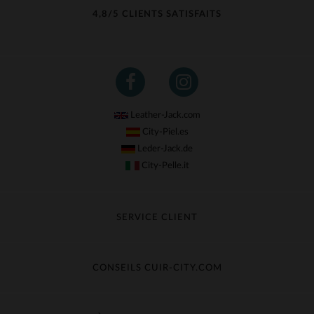
4,8/5 CLIENTS SATISFAITS
Leather-Jack.com
City-Piel.es
Leder-Jack.de
City-Pelle.it
SERVICE CLIENT
Suivre ma commande
Échange & Remboursement
CONSEILS CUIR-CITY.COM
Questions fréquentes
Livraison gratuite
Entretien du cuir