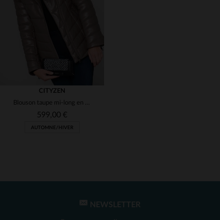
(1)
(1)
(1)
(1)
CITYZEN
Blouson taupe mi-long en cuir souple, matelassé et chaud pour l'hiver.
(1)
599,00 €
AUTOMNE/HIVER
(1)
(1)
(1)
NEWSLETTER
TAILLES DISPONIBLES