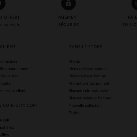
J OFFERT
PAIEMENT
PAI
e ou avoir
SÉCURISÉ
EN 3 O
 CLIENT
DANS LE STORE
 commande
Promo
 Remboursement
Idées cadeaux homme
fréquentes
Idées cadeaux femme
ratuite
Promotions du moment
e service client
Blouson cuir matelassé
Blouson aviateur homme
S CUIR-CITY.COM
Nouvelle collection
Outlet
u cuir
matières
ailles