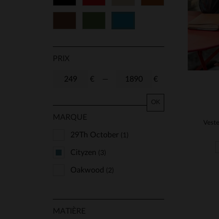
Marron
Vert
Bleu
PRIX
€
—
€
OK
MARQUE
29Th October
(1)
Cityzen
(3)
Oakwood
(2)
MATIÈRE