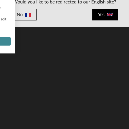
Would you like to be redirected to our English site?
e
No
Yes
 soit