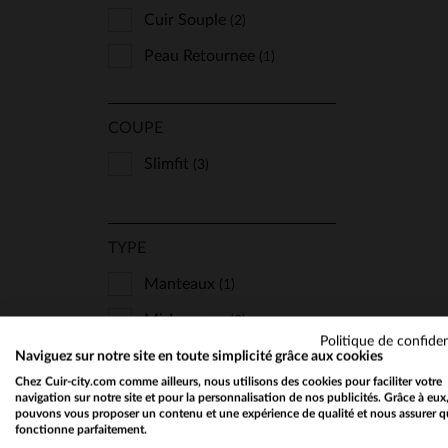
Cuir Souple
(2)
Peau Retournee
(1)
TA
COUPE
38
Slimfit
(3)
TYPE
Manteaux
(1)
Mi-Longues
(2)
Politique de confiden
Naviguez sur notre site en toute simplicité grâce aux cookies
Chez Cuir-city.com comme ailleurs, nous utilisons des cookies pour faciliter votre
STYLE
navigation sur notre site et pour la personnalisation de nos publicités. Grâce à eux
pouvons vous proposer un contenu et une expérience de qualité et nous assurer q
Chic Et Classe
(1)
fonctionne parfaitement.