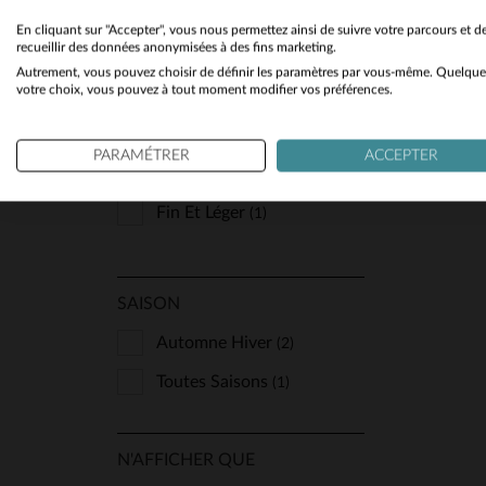
Soir Et Chic
(2)
En cliquant sur "Accepter", vous nous permettez ainsi de suivre votre parcours et d
recueillir des données anonymisées à des fins marketing.
Autrement, vous pouvez choisir de définir les paramètres par vous-même. Quelque
votre choix, vous pouvez à tout moment modifier vos préférences.
CUIR
Aspect Daim Et Velours
(1)
PARAMÉTRER
ACCEPTER
Chaud Et Résistant
(1)
Fin Et Léger
(1)
SAISON
Automne Hiver
(2)
Toutes Saisons
(1)
N'AFFICHER QUE