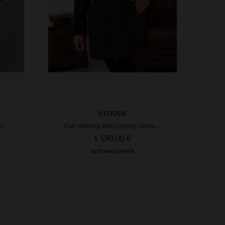
CITYZEN
Blouson bleu marine en agneau lainé, capuche fourrure de.
Cuir mérinos bleu marine, veste 3/4.Capuche fourrée amovible incluse.
1 590,00 €
AUTOMNE/HIVER