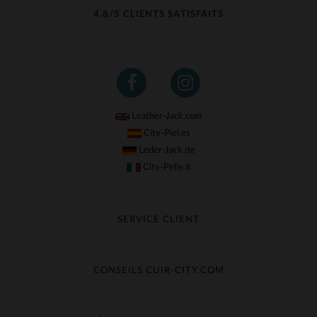
4,8/5 CLIENTS SATISFAITS
Leather-Jack.com
City-Piel.es
Leder-Jack.de
City-Pelle.it
SERVICE CLIENT
Suivre ma commande
Échange & Remboursement
CONSEILS CUIR-CITY.COM
Questions fréquentes
Livraison gratuite
Entretien du cuir