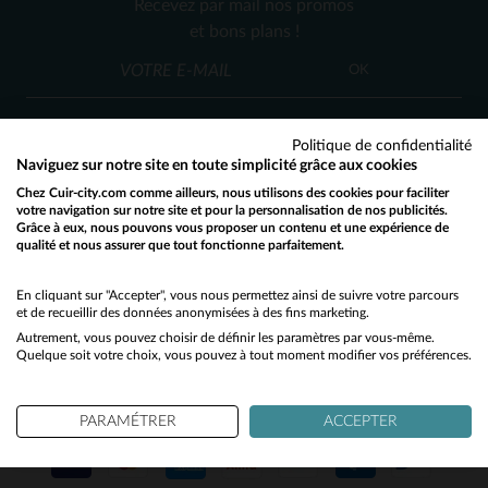
Recevez par mail nos promos
XL
XS
et bons plans !
OK
Politique de confidentialité
Naviguez sur notre site en toute simplicité grâce aux cookies
Chez Cuir-city.com comme ailleurs, nous utilisons des cookies pour faciliter
SERVICE CLIENT
votre navigation sur notre site et pour la personnalisation de nos publicités.
Grâce à eux, nous pouvons vous proposer un contenu et une expérience de
Nos conseillers sont à votre écoute
qualité et nous assurer que tout fonctionne parfaitement.
Would you like to be redirected to our English site?
03 59 08 80 80
contact@cuir-city.com
au
ou à
du lundi au vendredi de 10h à 12h30
No
En cliquant sur "Accepter", vous nous permettez ainsi de suivre votre parcours
et de recueillir des données anonymisées à des fins marketing.
et de 13h30 à 18h.
Autrement, vous pouvez choisir de définir les paramètres par vous-même.
Yes
Quelque soit votre choix, vous pouvez à tout moment modifier vos préférences.
NOS PARTENAIRES DE CONFIANCE
PARAMÉTRER
ACCEPTER