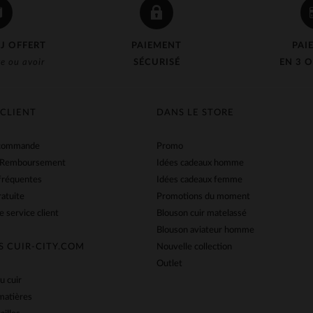
J OFFERT
PAIEMENT
PAI
e ou avoir
SÉCURISÉ
EN 3 O
 CLIENT
DANS LE STORE
 commande
Promo
 Remboursement
Idées cadeaux homme
fréquentes
Idées cadeaux femme
ratuite
Promotions du moment
e service client
Blouson cuir matelassé
Blouson aviateur homme
S CUIR-CITY.COM
Nouvelle collection
Outlet
u cuir
matières