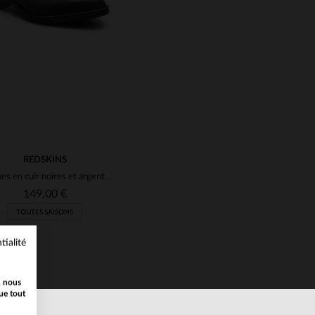
REDSKINS
Bottines en cuir noires et argentées pour femme
149,00 €
TOUTES SAISONS
tialité
, nous
ue tout