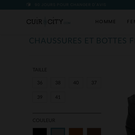
90 JOURS POUR CHANGER D'AVIS
HOMME
FE
CHAUSSURES ET BOTTES 
TAILLE
36
38
40
37
39
41
COULEUR
Noir
Cognac
Marron
Gris