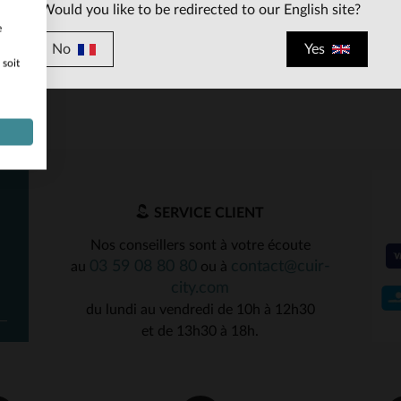
Would you like to be redirected to our English site?
e
No
Yes
 soit
ILLES DISPONIBLES
37
38
39
40
41
SERVICE CLIENT
Nos conseillers sont à votre écoute
03 59 08 80 80
contact@cuir-
au
ou à
city.com
du lundi au vendredi de 10h à 12h30
et de 13h30 à 18h.