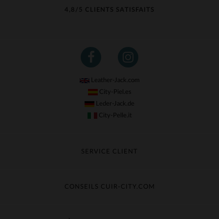
4,8/5 CLIENTS SATISFAITS
Leather-Jack.com
City-Piel.es
Leder-Jack.de
City-Pelle.it
SERVICE CLIENT
Suivre ma commande
Échange & Remboursement
CONSEILS CUIR-CITY.COM
Questions fréquentes
Livraison gratuite
Entretien du cuir