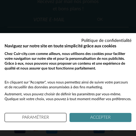
Recevez par mail nos promos
XS
S
M
L
S
et bons plans !
OK
Politique de confidentialité
Naviguez sur notre site en toute simplicité grâce aux cookies
Chez Cuir-city.com comme ailleurs, nous utilisons des cookies pour faciliter
SERVICE CLIENT
votre navigation sur notre site et pour la personnalisation de nos publicités.
Grâce à eux, nous pouvons vous proposer un contenu et une expérience de
Nos conseillers sont à votre écoute
qualité et nous assurer que tout fonctionne parfaitement.
Would you like to be redirected to our English site?
03 59 08 80 80
contact@cuir-city.com
au
ou à
du lundi au vendredi de 10h à 12h30
No
En cliquant sur "Accepter", vous nous permettez ainsi de suivre votre parcours
et de recueillir des données anonymisées à des fins marketing.
et de 13h30 à 18h.
Autrement, vous pouvez choisir de définir les paramètres par vous-même.
Yes
Quelque soit votre choix, vous pouvez à tout moment modifier vos préférences.
NOS PARTENAIRES DE CONFIANCE
PARAMÉTRER
ACCEPTER