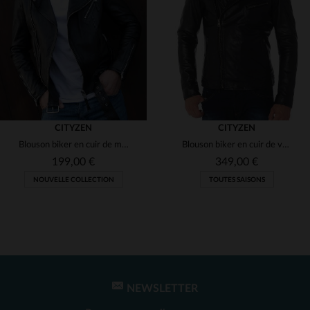
(1)
(2)
(1)
(1)
(1)
(2)
(7)
(2)
(5)
CITYZEN
CITYZEN
Blouson biker en cuir de mouton, coupe slim. Zips aux poignets.
Blouson biker en cuir de vachette noir, style rock et col amovible.
(1)
199,00 €
349,00 €
NOUVELLE COLLECTION
TOUTES SAISONS
(1)
(1)
(2)
(2)
(1)
NEWSLETTER
TAILLES DISPONIBLES
TAILLES DISPONIBLES