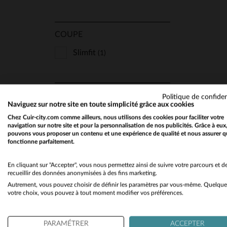
COUPE
Slimfit
(1)
TA
TYPE
Politique de confiden
Naviguez sur notre site en toute simplicité grâce aux cookies
Col Fourrure
(1)
Chez Cuir-city.com comme ailleurs, nous utilisons des cookies pour faciliter votre
navigation sur notre site et pour la personnalisation de nos publicités. Grâce à eux
pouvons vous proposer un contenu et une expérience de qualité et nous assurer q
fonctionne parfaitement.
STYLE
En cliquant sur "Accepter", vous nous permettez ainsi de suivre votre parcours et d
recueillir des données anonymisées à des fins marketing.
Tendance Et Branché
(1)
Autrement, vous pouvez choisir de définir les paramètres par vous-même. Quelque
votre choix, vous pouvez à tout moment modifier vos préférences.
CUIR
PARAMÉTRER
ACCEPTER