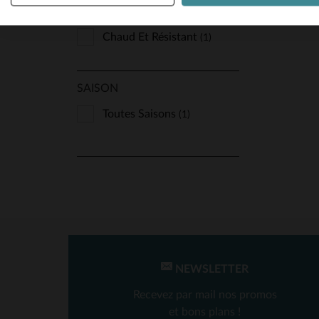
Aspect Vieilli
(1)
Chaud Et Résistant
(1)
SAISON
Toutes Saisons
(1)
NEWSLETTER
Recevez par mail nos promos
et bons plans !