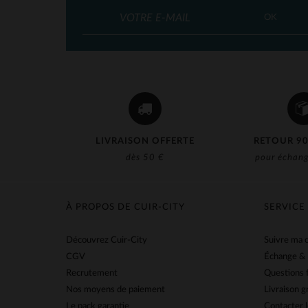
OK
LIVRAISON OFFERTE
RETOUR 90
dès 50 €
pour échang
À PROPOS DE CUIR-CITY
SERVICE
Découvrez Cuir-City
Suivre ma
CGV
Échange &
Recrutement
Questions 
Nos moyens de paiement
Livraison g
Le pack garantie
Contacter l