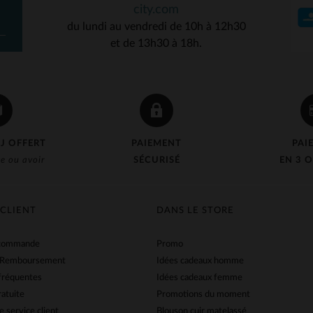
city.com
du lundi au vendredi de 10h à 12h30
et de 13h30 à 18h.
J OFFERT
PAIEMENT
PAI
e ou avoir
SÉCURISÉ
EN 3 O
 CLIENT
DANS LE STORE
 commande
Promo
 Remboursement
Idées cadeaux homme
fréquentes
Idées cadeaux femme
ratuite
Promotions du moment
e service client
Blouson cuir matelassé