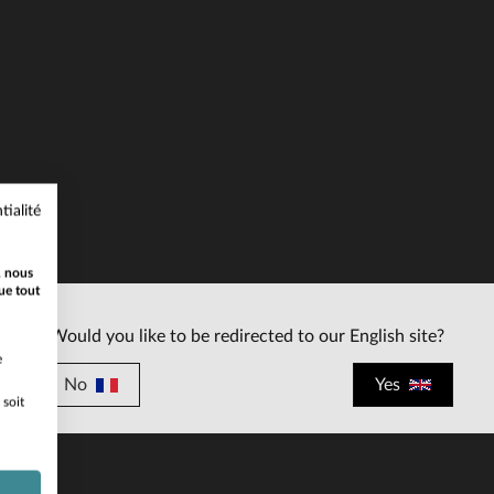
ILLES DISPONIBLES
tialité
L
XL
2XL
, nous
ue tout
Would you like to be redirected to our English site?
e
No
Yes
 soit