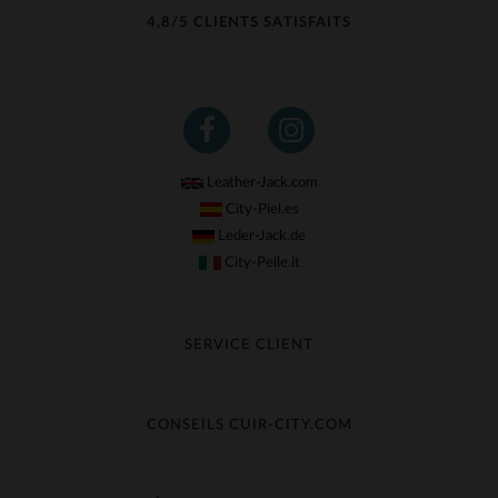
4,8/5 CLIENTS SATISFAITS
Leather-Jack.com
City-Piel.es
Leder-Jack.de
City-Pelle.it
SERVICE CLIENT
Suivre ma commande
Échange & Remboursement
CONSEILS CUIR-CITY.COM
Questions fréquentes
Livraison gratuite
Entretien du cuir