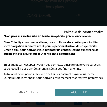
Recevez par mail nos promos
40
et bons plans !
OK
Politique de confidentialité
Naviguez sur notre site en toute simplicité grâce aux cookies
Chez Cuir-city.com comme ailleurs, nous utilisons des cookies pour faciliter
SERVICE CLIENT
votre navigation sur notre site et pour la personnalisation de nos publicités.
Grâce à eux, nous pouvons vous proposer un contenu et une expérience de
Nos conseillers sont à votre écoute
qualité et nous assurer que tout fonctionne parfaitement.
Would you like to be redirected to our English site?
03 59 08 80 80
contact@cuir-city.com
au
ou à
du lundi au vendredi de 10h à 12h30
No
En cliquant sur "Accepter", vous nous permettez ainsi de suivre votre parcours
et de recueillir des données anonymisées à des fins marketing.
et de 13h30 à 18h.
Autrement, vous pouvez choisir de définir les paramètres par vous-même.
Yes
Quelque soit votre choix, vous pouvez à tout moment modifier vos préférences.
NOS PARTENAIRES DE CONFIANCE
PARAMÉTRER
ACCEPTER