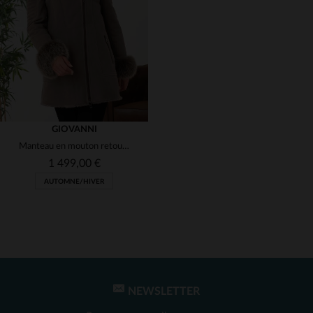
(6)
(1)
(1)
(1)
(1)
GIOVANNI
Manteau en mouton retourné gris.Fourrure de et coupe ajustée.
(1)
1 499,00 €
AUTOMNE/HIVER
(1)
(1)
(1)
(1)
NEWSLETTER
TAILLES DISPONIBLES