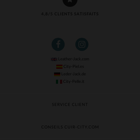
4,8/5 CLIENTS SATISFAITS
Leather-Jack.com
City-Piel.es
Leder-Jack.de
City-Pelle.it
SERVICE CLIENT
Suivre ma commande
Échange & Remboursement
CONSEILS CUIR-CITY.COM
Questions fréquentes