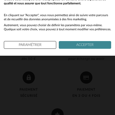
qualité et nous assurer que tout fonctionne parfaitement.
Would you like to be redirected to our English site?
No
En cliquant sur "Accepter", vous nous permettez ainsi de suivre votre parcours
et de recueillir des données anonymisées à des fins marketing.
Autrement, vous pouvez choisir de définir les paramètres par vous-même.
Yes
Quelque soit votre choix, vous pouvez à tout moment modifier vos préférences.
PARAMÉTRER
ACCEPTER
LIVRAISON OFFERTE
RETOUR 90J OFFERT
dès 50 €
pour échange ou avoir
PAIEMENT
PAIEMENT
SÉCURISÉ
EN 3 OU 4 FOIS