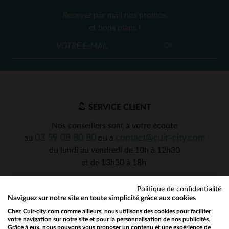
Recevez par mail nos promos
et bons plans !
OK
SERVICE CLIENT
Nos conseillers sont à votre écoute
03 59 08 80 80
contact@cuir-city.com
au
ou à
du lundi au vendredi de 10h à 12h30
et de 13h30 à 18h.
Politique de confidentialité
Naviguez sur notre site en toute simplicité grâce aux cookies
NOS PARTENAIRES DE CONFIANCE
Chez Cuir-city.com comme ailleurs, nous utilisons des cookies pour faciliter
votre navigation sur notre site et pour la personnalisation de nos publicités.
Grâce à eux, nous pouvons vous proposer un contenu et une expérience de