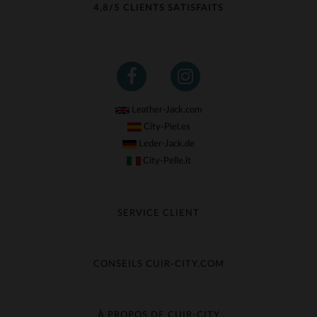
4,8/5 CLIENTS SATISFAITS
Leather-Jack.com
City-Piel.es
Leder-Jack.de
City-Pelle.it
SERVICE CLIENT
Suivre ma commande
Échange & Remboursement
CONSEILS CUIR-CITY.COM
Questions fréquentes
Livraison gratuite
Entretien du cuir
Contacter le service client
Guide des matières
À PROPOS DE CUIR-CITY