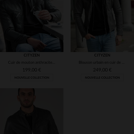
(2)
(1)
(3)
(2)
(1)
(1)
CITYZEN
CITYZEN
Cuir de mouton anthracite, coupe skinny ajustée, léger et intemporel.
Blouson urbain en cuir de mouton, tannage et capuche amovible.
(3)
(3)
199,00 €
249,00 €
NOUVELLE COLLECTION
NOUVELLE COLLECTION
(2)
(1)
(3)
TAILLES DISPONIBLES
(1)
(1)
S
M
L
XL
2XL
TAILLES DISPONIBLES