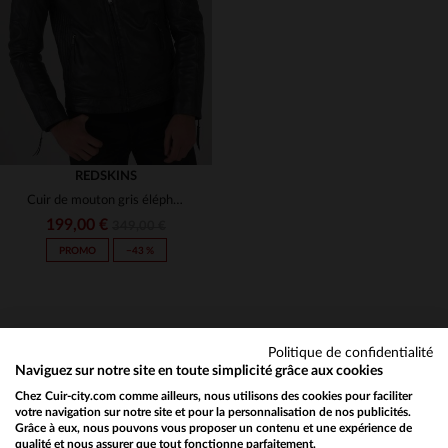
3XL
M
L
XL
2XL
3XL
REDSKINS
Cuir de mouton gris éléphant, coupe slim. Blouson motard intemporel.
199,00 €
349,00 €
PROMO
−43 %
Politique de confidentialité
Naviguez sur notre site en toute simplicité grâce aux cookies
Chez Cuir-city.com comme ailleurs, nous utilisons des cookies pour faciliter
NEWSLETTER
TAILLES DISPONIBLES
votre navigation sur notre site et pour la personnalisation de nos publicités.
Grâce à eux, nous pouvons vous proposer un contenu et une expérience de
Recevez par mail nos promos
qualité et nous assurer que tout fonctionne parfaitement.
Would you like to be redirected to our English site?