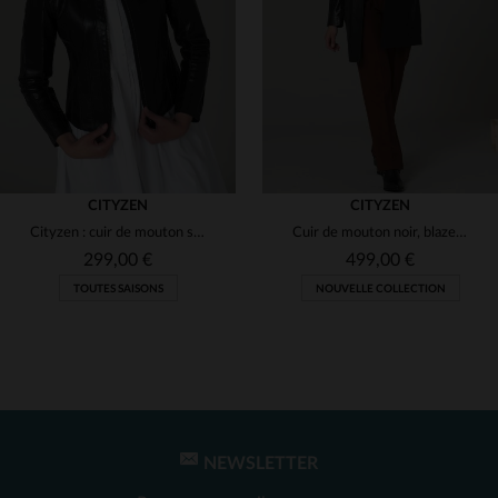
(2)
(2)
(1)
(1)
(1)
CITYZEN
CITYZEN
Cityzen : cuir de mouton slim, rayures verticales. Élégance discrète.
Cuir de mouton noir, blazer mi-long chic. Col haut et détails uniques.
(1)
(2)
299,00 €
499,00 €
(1)
TOUTES SAISONS
NOUVELLE COLLECTION
(1)
(2)
(1)
(2)
(1)
NEWSLETTER
TAILLES DISPONIBLES
TAILLES DISPONIBLES