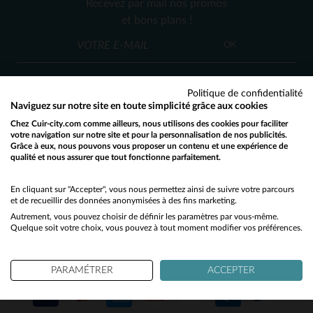
Recevez par mail nos promos
44
48
42
48
60
et bons plans !
OK
Politique de confidentialité
Naviguez sur notre site en toute simplicité grâce aux cookies
Chez Cuir-city.com comme ailleurs, nous utilisons des cookies pour faciliter
SERVICE CLIENT
votre navigation sur notre site et pour la personnalisation de nos publicités.
Grâce à eux, nous pouvons vous proposer un contenu et une expérience de
Nos conseillers sont à votre écoute
qualité et nous assurer que tout fonctionne parfaitement.
Would you like to be redirected to our English site?
03 59 08 80 80
contact@cuir-city.com
au
ou à
du lundi au vendredi de 10h à 12h30
No
En cliquant sur "Accepter", vous nous permettez ainsi de suivre votre parcours
et de recueillir des données anonymisées à des fins marketing.
et de 13h30 à 18h.
Autrement, vous pouvez choisir de définir les paramètres par vous-même.
Yes
Quelque soit votre choix, vous pouvez à tout moment modifier vos préférences.
NOS PARTENAIRES DE CONFIANCE
PARAMÉTRER
ACCEPTER