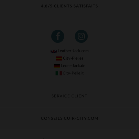
4,8/5 CLIENTS SATISFAITS
Leather-Jack.com
City-Piel.es
Leder-Jack.de
City-Pelle.it
SERVICE CLIENT
Suivre ma commande
Échange & Remboursement
CONSEILS CUIR-CITY.COM
Questions fréquentes
Livraison gratuite
Entretien du cuir