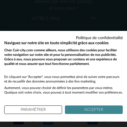
Recevez par mail nos promos
40
44
et bons plans !
OK
Politique de confidentialité
Naviguez sur notre site en toute simplicité grâce aux cookies
Chez Cuir-city.com comme ailleurs, nous utilisons des cookies pour faciliter
SERVICE CLIENT
votre navigation sur notre site et pour la personnalisation de nos publicités.
Grâce à eux, nous pouvons vous proposer un contenu et une expérience de
Nos conseillers sont à votre écoute
qualité et nous assurer que tout fonctionne parfaitement.
Would you like to be redirected to our English site?
03 59 08 80 80
contact@cuir-city.com
au
ou à
du lundi au vendredi de 10h à 12h30
No
En cliquant sur "Accepter", vous nous permettez ainsi de suivre votre parcours
et de recueillir des données anonymisées à des fins marketing.
et de 13h30 à 18h.
Autrement, vous pouvez choisir de définir les paramètres par vous-même.
Yes
Quelque soit votre choix, vous pouvez à tout moment modifier vos préférences.
NOS PARTENAIRES DE CONFIANCE
PARAMÉTRER
ACCEPTER