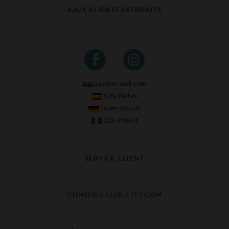
4,8/5 CLIENTS SATISFAITS
Leather-Jack.com
City-Piel.es
Leder-Jack.de
City-Pelle.it
SERVICE CLIENT
Suivre ma commande
Échange & Remboursement
CONSEILS CUIR-CITY.COM
Questions fréquentes
Livraison gratuite
Entretien du cuir