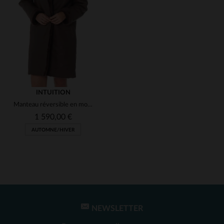
(7)
(1)
(1)
(11)
(1)
(1)
(16)
(1)
INTUITION
Manteau réversible en mouton marron, chic et intemporel pour l'hiver.
(7)
(1)
(1)
1 590,00 €
AUTOMNE/HIVER
(1)
NEWSLETTER
TAILLES DISPONIBLES