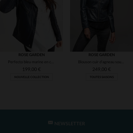
(1)
(3)
(2)
(3)
(1)
(2)
(1)
(1)
ROSE GARDEN
ROSE GARDEN
Perfecto bleu marine en cuir d'agneau, souple et intemporel.
Blouson cuir d'agneau souple, sans col, style spencer et bikeuse.
(1)
(2)
199,00 €
249,00 €
NOUVELLE COLLECTION
TOUTES SAISONS
(1)
(1)
(2)
(1)
NEWSLETTER
TAILLES DISPONIBLES
TAILLES DISPONIBLES