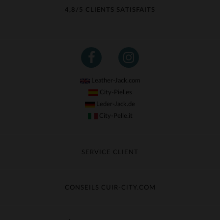
4,8/5 CLIENTS SATISFAITS
Leather-Jack.com
City-Piel.es
Leder-Jack.de
City-Pelle.it
SERVICE CLIENT
Suivre ma commande
Échange & Remboursement
CONSEILS CUIR-CITY.COM
Questions fréquentes
Livraison gratuite
Entretien du cuir