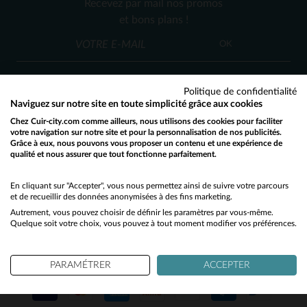
Recevez par mail nos promos
XS
S
M
XL
2XL
XL
et bons plans !
OK
Politique de confidentialité
Naviguez sur notre site en toute simplicité grâce aux cookies
Chez Cuir-city.com comme ailleurs, nous utilisons des cookies pour faciliter
SERVICE CLIENT
votre navigation sur notre site et pour la personnalisation de nos publicités.
Grâce à eux, nous pouvons vous proposer un contenu et une expérience de
Nos conseillers sont à votre écoute
qualité et nous assurer que tout fonctionne parfaitement.
Would you like to be redirected to our English site?
03 59 08 80 80
contact@cuir-city.com
au
ou à
du lundi au vendredi de 10h à 12h30
No
En cliquant sur "Accepter", vous nous permettez ainsi de suivre votre parcours
et de recueillir des données anonymisées à des fins marketing.
et de 13h30 à 18h.
Autrement, vous pouvez choisir de définir les paramètres par vous-même.
Yes
Quelque soit votre choix, vous pouvez à tout moment modifier vos préférences.
NOS PARTENAIRES DE CONFIANCE
PARAMÉTRER
ACCEPTER