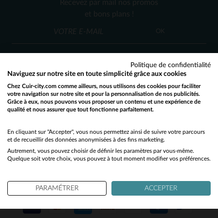
Recevez par mail nos promos
3XL
4XL
et bons plans !
OK
Politique de confidentialité
Naviguez sur notre site en toute simplicité grâce aux cookies
Chez Cuir-city.com comme ailleurs, nous utilisons des cookies pour faciliter
SERVICE CLIENT
votre navigation sur notre site et pour la personnalisation de nos publicités.
Grâce à eux, nous pouvons vous proposer un contenu et une expérience de
Nos conseillers sont à votre écoute
qualité et nous assurer que tout fonctionne parfaitement.
Would you like to be redirected to our English site?
03 59 08 80 80
contact@cuir-city.com
au
ou à
du lundi au vendredi de 10h à 12h30
No
En cliquant sur "Accepter", vous nous permettez ainsi de suivre votre parcours
et de recueillir des données anonymisées à des fins marketing.
et de 13h30 à 18h.
Autrement, vous pouvez choisir de définir les paramètres par vous-même.
Yes
Quelque soit votre choix, vous pouvez à tout moment modifier vos préférences.
NOS PARTENAIRES DE CONFIANCE
PARAMÉTRER
ACCEPTER