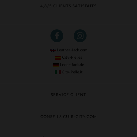
4,8/5 CLIENTS SATISFAITS
Leather-Jack.com
City-Piel.es
Leder-Jack.de
City-Pelle.it
SERVICE CLIENT
Suivre ma commande
Échange & Remboursement
CONSEILS CUIR-CITY.COM
Questions fréquentes
Livraison gratuite
Entretien du cuir