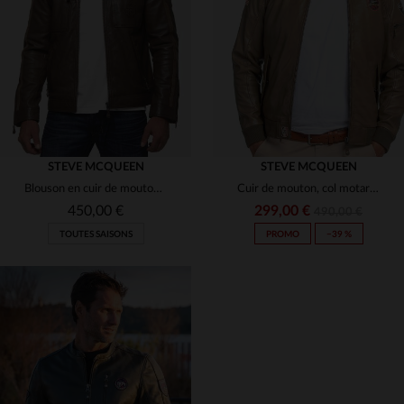
(3)
(3)
(3)
(2)
STEVE MCQUEEN
STEVE MCQUEEN
Blouson en cuir de mouton vert, souple et léger, style McQueen.
Cuir de mouton, col motard et coupe A2, hommage à Steve McQueen.
(1)
(3)
450,00 €
299,00 €
490,00 €
TOUTES SAISONS
PROMO
−39 %
(3)
(1)
(3)
TAILLES DISPONIBLES
TAILLES DISPONIBLES
(1)