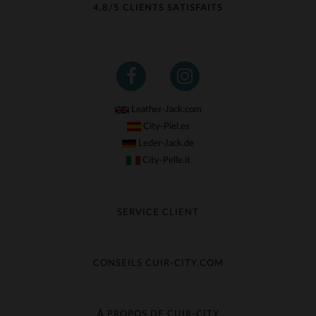
4,8/5 CLIENTS SATISFAITS
Leather-Jack.com
City-Piel.es
Leder-Jack.de
City-Pelle.it
SERVICE CLIENT
Suivre ma commande
Échange & Remboursement
CONSEILS CUIR-CITY.COM
Questions fréquentes
Livraison gratuite
Entretien du cuir
Contacter le service client
Guide des matières
À PROPOS DE CUIR-CITY