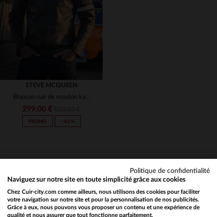
M
L
XL
3XL
S
3XL
STEVE MCQUEEN
Blouson cuir de mouton kaki, coupe slim, hommage à McQueen.
299,00 €
520,00 €
PROMO
−42 %
Politique de confidentialité
Naviguez sur notre site en toute simplicité grâce aux cookies
Chez Cuir-city.com comme ailleurs, nous utilisons des cookies pour faciliter
NEWSLETTER
TAILLES DISPONIBLES
votre navigation sur notre site et pour la personnalisation de nos publicités.
Grâce à eux, nous pouvons vous proposer un contenu et une expérience de
Recevez par mail nos promos
qualité et nous assurer que tout fonctionne parfaitement.
Would you like to be redirected to our English site?