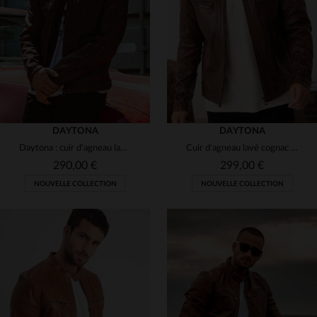
(2)
(7)
(1)
(1)
(6)
(2)
(4)
(5)
(1)
(1)
DAYTONA
DAYTONA
Daytona : cuir d'agneau lavé cognac, coupe slim et capuche amovible.
Cuir d'agneau lavé cognac : blouson motard, structuré et intemporel.
(7)
(2)
(6)
290,00 €
299,00 €
NOUVELLE COLLECTION
NOUVELLE COLLECTION
(1)
(1)
(2)
(1)
(7)
(1)
TAILLES DISPONIBLES
TAILLES DISPONIBLES
(2)
(1)
S
M
L
XL
2XL
S
M
L
XL
2XL