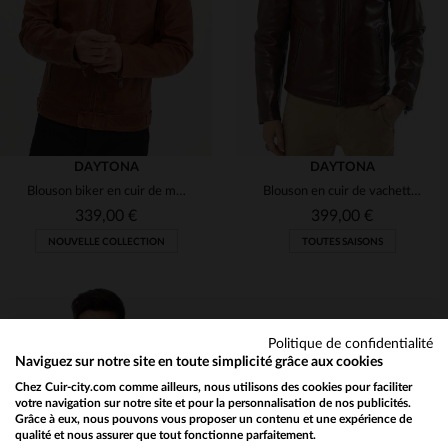
2XL
3XL
4XL
5XL
4XL
DAYTONA
DAYTONA
Blouson biker en cuir de mouton cognac, coupe slim.
Blouson en cuir de vachette épais, couleur cognac. Style vintage.
339,00 €
399,00 €
NOUVELLE COLLECTION
TOUTES SAISONS
Politique de confidentialité
Naviguez sur notre site en toute simplicité grâce aux cookies
Chez Cuir-city.com comme ailleurs, nous utilisons des cookies pour faciliter
TAILLES DISPONIBLES
TAILLES DISPONIBLES
votre navigation sur notre site et pour la personnalisation de nos publicités.
Grâce à eux, nous pouvons vous proposer un contenu et une expérience de
qualité et nous assurer que tout fonctionne parfaitement.
Would you like to be redirected to our English site?
S
XL
2XL
L
XL