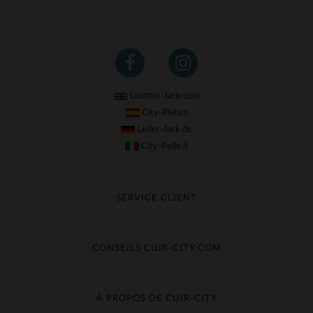
Leather-Jack.com
City-Piel.es
Leder-Jack.de
City-Pelle.it
SERVICE CLIENT
Suivre ma commande
Échange & Remboursement
CONSEILS CUIR-CITY.COM
Questions fréquentes
Livraison gratuite
Entretien du cuir
Contacter le service client
Guide des matières
À PROPOS DE CUIR-CITY