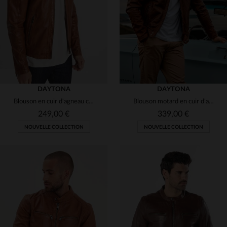
3XL
4XL
5XL
6XL
3XL
5XL
DAYTONA
DAYTONA
Blouson en cuir d'agneau cognac, coupe motard, style intemporel.
Blouson motard en cuir d'agneau, coupe ajustée et finitions rock chic.
249,00 €
339,00 €
NOUVELLE COLLECTION
NOUVELLE COLLECTION
TAILLES DISPONIBLES
TAILLES DISPONIBLES
XS
S
M
L
XL
S
M
XL
2XL
3XL