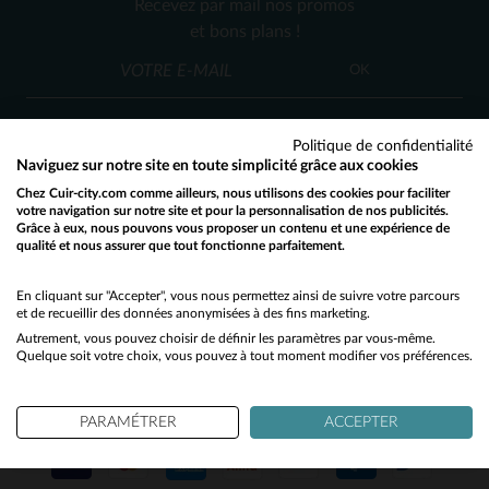
Recevez par mail nos promos
3XL
4XL
et bons plans !
OK
Politique de confidentialité
Naviguez sur notre site en toute simplicité grâce aux cookies
Chez Cuir-city.com comme ailleurs, nous utilisons des cookies pour faciliter
SERVICE CLIENT
votre navigation sur notre site et pour la personnalisation de nos publicités.
Grâce à eux, nous pouvons vous proposer un contenu et une expérience de
Nos conseillers sont à votre écoute
qualité et nous assurer que tout fonctionne parfaitement.
Would you like to be redirected to our English site?
03 59 08 80 80
contact@cuir-city.com
au
ou à
du lundi au vendredi de 10h à 12h30
No
En cliquant sur "Accepter", vous nous permettez ainsi de suivre votre parcours
et de recueillir des données anonymisées à des fins marketing.
et de 13h30 à 18h.
Autrement, vous pouvez choisir de définir les paramètres par vous-même.
Yes
Quelque soit votre choix, vous pouvez à tout moment modifier vos préférences.
NOS PARTENAIRES DE CONFIANCE
PARAMÉTRER
ACCEPTER