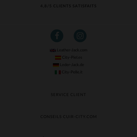
4,8/5 CLIENTS SATISFAITS
Leather-Jack.com
City-Piel.es
Leder-Jack.de
City-Pelle.it
SERVICE CLIENT
Suivre ma commande
Échange & Remboursement
CONSEILS CUIR-CITY.COM
Questions fréquentes
Livraison gratuite
Entretien du cuir