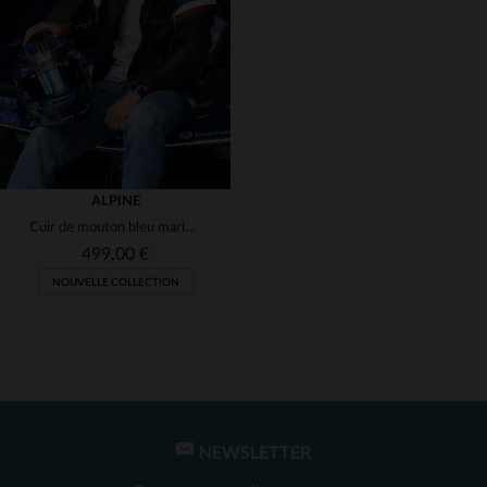
(1)
(1)
(1)
(1)
ALPINE
Cuir de mouton bleu marine, style motard et confort intemporel.
(1)
499,00 €
NOUVELLE COLLECTION
(1)
(1)
TAILLES DISPONIBLES
S
M
L
XL
2XL
NEWSLETTER