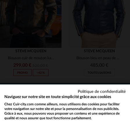
3XL
4XL
4XL
STEVE MCQUEEN
STEVE MCQUEEN
Blouson cuir de mouton kaki, coupe slim, hommage à McQueen.
Blouson bleu en peau de mouton souple, style racing, patchs Le Mans.
299,00 €
485,00 €
520,00 €
PROMO
−42 %
TOUTES SAISONS
Politique de confidentialité
NEWSLETTER
Naviguez sur notre site en toute simplicité grâce aux cookies
Chez Cuir-city.com comme ailleurs, nous utilisons des cookies pour faciliter
Recevez par mail nos promos
votre navigation sur notre site et pour la personnalisation de nos publicités.
Grâce à eux, nous pouvons vous proposer un contenu et une expérience de
et bons plans !
qualité et nous assurer que tout fonctionne parfaitement.
Would you like to be redirected to our English site?
TAILLES DISPONIBLES
TAILLES DISPONIBLES
OK