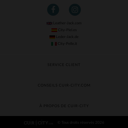
Leather-Jack.com
City-Piel.es
Leder-Jack.de
City-Pelle.it
SERVICE CLIENT
Suivre ma commande
Échange & Remboursement
CONSEILS CUIR-CITY.COM
Questions fréquentes
Livraison gratuite
Entretien du cuir
Contacter le service client
Guide des matières
À PROPOS DE CUIR-CITY
Guide des tailles
Découvrez Cuir-City
© Tous droits réservés 2026
CGV