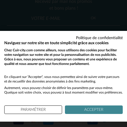
Recevez par mail nos promos
3XL
et bons plans !
OK
Politique de confidentialité
Naviguez sur notre site en toute simplicité grâce aux cookies
Chez Cuir-city.com comme ailleurs, nous utilisons des cookies pour faciliter
SERVICE CLIENT
votre navigation sur notre site et pour la personnalisation de nos publicités.
Grâce à eux, nous pouvons vous proposer un contenu et une expérience de
Nos conseillers sont à votre écoute
qualité et nous assurer que tout fonctionne parfaitement.
Would you like to be redirected to our English site?
03 59 08 80 80
contact@cuir-city.com
au
ou à
du lundi au vendredi de 10h à 12h30
No
En cliquant sur "Accepter", vous nous permettez ainsi de suivre votre parcours
et de recueillir des données anonymisées à des fins marketing.
et de 13h30 à 18h.
Autrement, vous pouvez choisir de définir les paramètres par vous-même.
Yes
Quelque soit votre choix, vous pouvez à tout moment modifier vos préférences.
NOS PARTENAIRES DE CONFIANCE
PARAMÉTRER
ACCEPTER