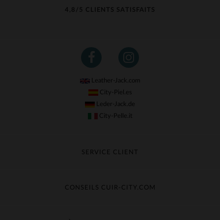
4,8/5 CLIENTS SATISFAITS
Leather-Jack.com
City-Piel.es
Leder-Jack.de
City-Pelle.it
SERVICE CLIENT
Suivre ma commande
Échange & Remboursement
CONSEILS CUIR-CITY.COM
Questions fréquentes
Livraison gratuite
Entretien du cuir