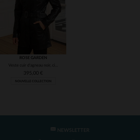
(1)
(1)
(1)
(1)
ROSE GARDEN
Veste cuir d'agneau noir, cintrée. Doublée et élégante à porter.
(1)
395,00 €
NOUVELLE COLLECTION
(1)
(1)
TAILLES DISPONIBLES
S
M
L
XL
2XL
NEWSLETTER