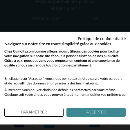
Recevez par mail nos promos
48
et bons plans !
OK
Politique de confidentialité
Naviguez sur notre site en toute simplicité grâce aux cookies
Chez Cuir-city.com comme ailleurs, nous utilisons des cookies pour faciliter
SERVICE CLIENT
votre navigation sur notre site et pour la personnalisation de nos publicités.
Grâce à eux, nous pouvons vous proposer un contenu et une expérience de
Nos conseillers sont à votre écoute
qualité et nous assurer que tout fonctionne parfaitement.
Would you like to be redirected to our English site?
03 59 08 80 80
contact@cuir-city.com
au
ou à
du lundi au vendredi de 10h à 12h30
No
En cliquant sur "Accepter", vous nous permettez ainsi de suivre votre parcours
et de recueillir des données anonymisées à des fins marketing.
et de 13h30 à 18h.
Autrement, vous pouvez choisir de définir les paramètres par vous-même.
Yes
Quelque soit votre choix, vous pouvez à tout moment modifier vos préférences.
NOS PARTENAIRES DE CONFIANCE
PARAMÉTRER
ACCEPTER