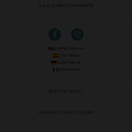
4,8/5 CLIENTS SATISFAITS
Leather-Jack.com
City-Piel.es
Leder-Jack.de
City-Pelle.it
SERVICE CLIENT
Suivre ma commande
Échange & Remboursement
CONSEILS CUIR-CITY.COM
Questions fréquentes
Livraison gratuite
Entretien du cuir