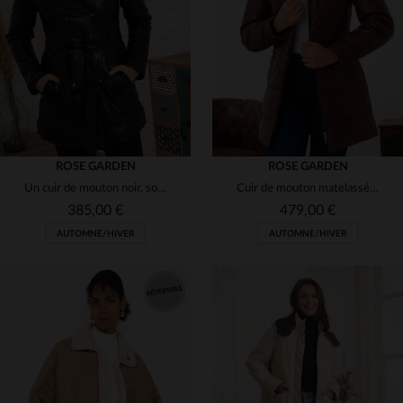
(5)
(2)
(7)
(2)
(1)
(1)
(1)
(3)
(9)
ROSE GARDEN
ROSE GARDEN
(5)
Un cuir de mouton noir, souple et chic, pour une silhouette épurée.
Cuir de mouton matelassé, coupe mi-longue et capuche pour l'hiver.
(6)
385,00 €
479,00 €
AUTOMNE/HIVER
AUTOMNE/HIVER
(2)
(1)
(1)
(1)
(7)
(4)
(2)
(1)
(1)
TAILLES DISPONIBLES
TAILLES DISPONIBLES
(5)