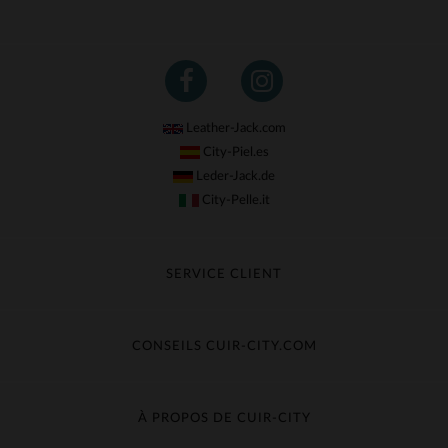
Leather-Jack.com
City-Piel.es
Leder-Jack.de
City-Pelle.it
SERVICE CLIENT
Suivre ma commande
Échange & Remboursement
CONSEILS CUIR-CITY.COM
Questions fréquentes
Livraison gratuite
Entretien du cuir
Contacter le service client
Guide des matières
À PROPOS DE CUIR-CITY
Guide des tailles