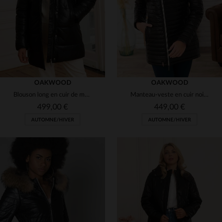
XS
S
M
L
XL
S
M
L
OAKWOOD
OAKWOOD
Blouson long en cuir de mouton fin, chaud et léger, signé Oakwood.
Manteau-veste en cuir noir, coupe slimfit et intemporelle.
499,00 €
449,00 €
AUTOMNE/HIVER
AUTOMNE/HIVER
TAILLES DISPONIBLES
TAILLES DISPONIBLES
S
M
M
L