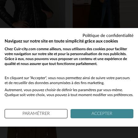
Politique de confidentialité
Naviguez sur notre site en toute simplicité grâce aux cookies
OAKWOOD
OAKWOOD
Chez Cuir-city.com comme ailleurs, nous utilisons des cookies pour faciliter
votre navigation sur notre site et pour la personnalisation de nos publicités.
Blouson Oakwood en cuir de mouton, chaud et cintré pour l'hiver.
Blouson Oakwood en cuir de mouton noir, indémodable et polyvalent.
Grâce à eux, nous pouvons vous proposer un contenu et une expérience de
475,00 €
599,00 €
qualité et nous assurer que tout fonctionne parfaitement.
Would you like to be redirected to our English site?
AUTOMNE/HIVER
TOUTES SAISONS
No
En cliquant sur "Accepter", vous nous permettez ainsi de suivre votre parcours
et de recueillir des données anonymisées à des fins marketing.
Autrement, vous pouvez choisir de définir les paramètres par vous-même.
Yes
Quelque soit votre choix, vous pouvez à tout moment modifier vos préférences.
PARAMÉTRER
ACCEPTER
TAILLES DISPONIBLES
TAILLES DISPONIBLES
M
S
M