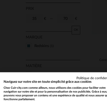
PRIX
€
—
€
OK
MARQUE
Redskins
(1)
MATIÈRE
Cuir Epais
(1)
Politique de confiden
Naviguez sur notre site en toute simplicité grâce aux cookies
Chez Cuir-city.com comme ailleurs, nous utilisons des cookies pour faciliter votre
navigation sur notre site et pour la personnalisation de nos publicités. Grâce à eux
SAISON
pouvons vous proposer un contenu et une expérience de qualité et nous assurer q
fonctionne parfaitement.
Toutes Saisons
(1)