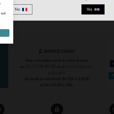
e
No
Yes
 soit
ILLES DISPONIBLES
90
95
100
SERVICE CLIENT
Nos conseillers sont à votre écoute
03 59 08 80 80
contact@cuir-
au
ou à
city.com
du lundi au vendredi de 10h à 12h30
et de 13h30 à 18h.