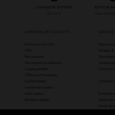
LIVRAISON OFFERTE
RETOUR 90
dès 50 €
pour échang
À PROPOS DE CUIR-CITY
SERVICE
Découvrez Cuir-City
Suivre ma
CGV
Échange &
Recrutement
Questions 
Nos moyens de paiement
Livraison g
Le pack garantie
Contacter l
*Offres et Promotions
Confidentialité
CONSEIL
Gestion des cookies
Carte cadeau
Entretien d
Mentions légales
Guide des 
Guide des t