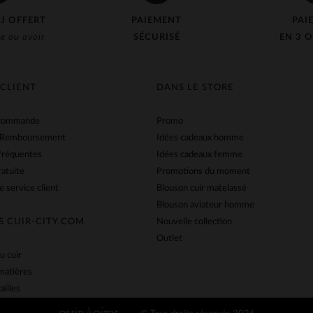
J OFFERT
PAIEMENT
PAI
e ou avoir
SÉCURISÉ
EN 3 O
 CLIENT
DANS LE STORE
 commande
Promo
 Remboursement
Idées cadeaux homme
fréquentes
Idées cadeaux femme
ratuite
Promotions du moment
e service client
Blouson cuir matelassé
Blouson aviateur homme
S CUIR-CITY.COM
Nouvelle collection
Outlet
u cuir
matières
ailles