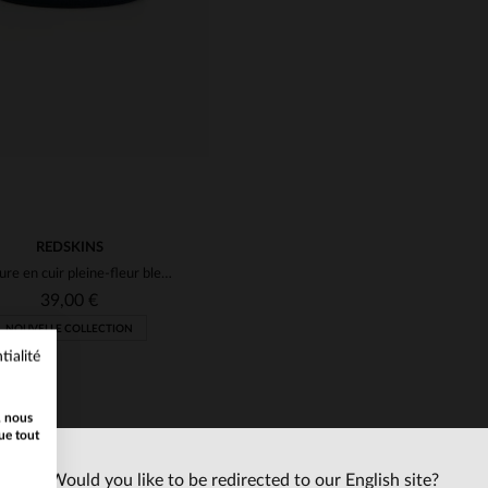
REDSKINS
Ceinture en cuir pleine-fleur bleu marine
39,00 €
NOUVELLE COLLECTION
tialité
, nous
ue tout
Would you like to be redirected to our English site?